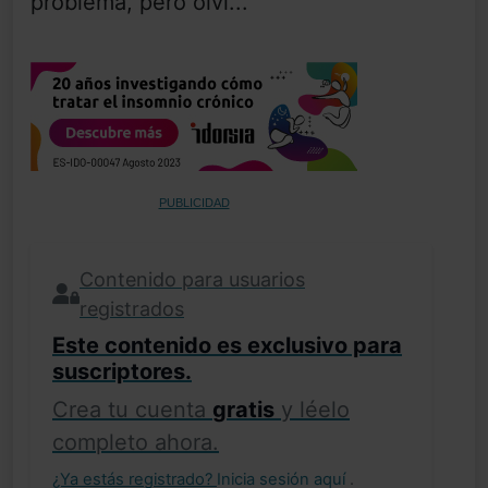
problema, pero olvi...
PUBLICIDAD
Contenido para usuarios
registrados
Este contenido es exclusivo para
suscriptores.
Crea tu cuenta
gratis
y léelo
completo ahora.
¿Ya estás registrado?
Inicia sesión aquí
.