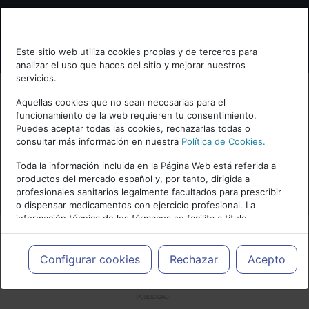
Bienvenid@ a psiquiatria.com
Este sitio web utiliza cookies propias y de terceros para
analizar el uso que haces del sitio y mejorar nuestros
Escribe tu Email
servicios.
Aquellas cookies que no sean necesarias para el
funcionamiento de la web requieren tu consentimiento.
Accede o regístrate con tu email.
Puedes aceptar todas las cookies, rechazarlas todas o
consultar más información en nuestra
Política de Cookies.
Toda la información incluida en la Página Web está referida a
productos del mercado español y, por tanto, dirigida a
Cancelar
profesionales sanitarios legalmente facultados para prescribir
o dispensar medicamentos con ejercicio profesional. La
información técnica de los fármacos se facilita a título
meramente informativo, siendo responsabilidad de los
profesionales facultados prescribir medicamentos y decidir, en
cada caso concreto, el tratamiento más adecuado a las
Configurar cookies
Rechazar
Acepto
necesidades del paciente.
PUBLICIDAD