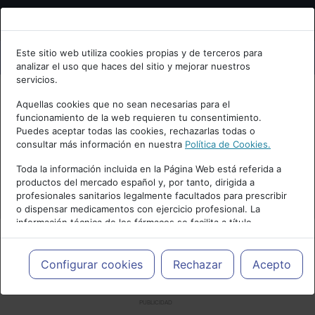
Bienvenid@ a psiquiatria.com
Este sitio web utiliza cookies propias y de terceros para
analizar el uso que haces del sitio y mejorar nuestros
Escribe tu Email
servicios.
Aquellas cookies que no sean necesarias para el
funcionamiento de la web requieren tu consentimiento.
Accede o regístrate con tu email.
Puedes aceptar todas las cookies, rechazarlas todas o
consultar más información en nuestra
Política de Cookies.
Toda la información incluida en la Página Web está referida a
productos del mercado español y, por tanto, dirigida a
Cancelar
profesionales sanitarios legalmente facultados para prescribir
o dispensar medicamentos con ejercicio profesional. La
información técnica de los fármacos se facilita a título
meramente informativo, siendo responsabilidad de los
profesionales facultados prescribir medicamentos y decidir, en
cada caso concreto, el tratamiento más adecuado a las
Configurar cookies
Rechazar
Acepto
necesidades del paciente.
PUBLICIDAD