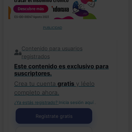
PUBLICIDAD
Contenido para usuarios
registrados
Este contenido es exclusivo para
suscriptores.
Crea tu cuenta
gratis
y léelo
completo ahora.
¿Ya estás registrado?
Inicia sesión aquí
.
Regístrate gratis