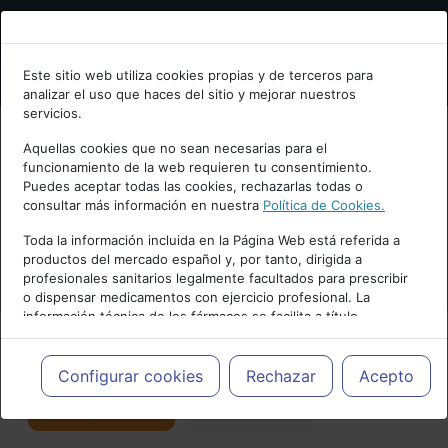
Bienvenid@ a psiquiatria.com
Este sitio web utiliza cookies propias y de terceros para
analizar el uso que haces del sitio y mejorar nuestros
Escribe tu Email
servicios.
Aquellas cookies que no sean necesarias para el
funcionamiento de la web requieren tu consentimiento.
Accede o regístrate con tu email.
Puedes aceptar todas las cookies, rechazarlas todas o
consultar más información en nuestra
Política de Cookies.
PUBLICIDAD
Toda la información incluida en la Página Web está referida a
productos del mercado español y, por tanto, dirigida a
Cancelar
profesionales sanitarios legalmente facultados para prescribir
o dispensar medicamentos con ejercicio profesional. La
información técnica de los fármacos se facilita a título
meramente informativo, siendo responsabilidad de los
profesionales facultados prescribir medicamentos y decidir, en
Actualidad y Artículos
|
TDAH
cada caso concreto, el tratamiento más adecuado a las
Configurar cookies
Rechazar
Acepto
necesidades del paciente.
Seguir
Favorito
115