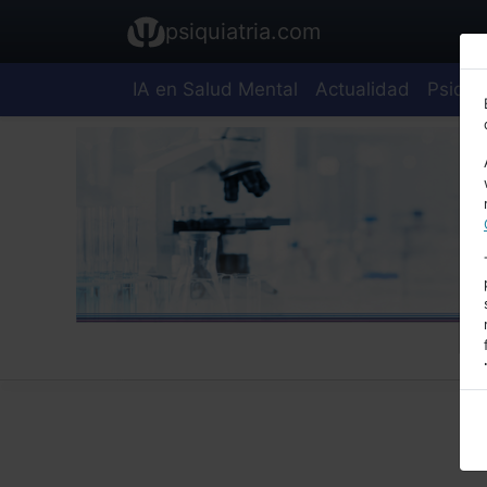
psiquiatria.com
IA en Salud Mental
Actualidad
Psiquia
E
A