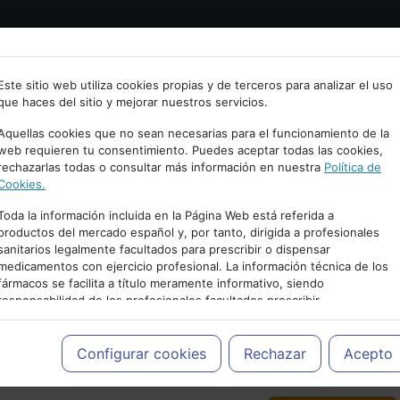
Bienvenid@ a psiquiatria.com
tría
Psicología
Neurociencia
Bienestar
Congreso
Este sitio web utiliza cookies propias y de terceros para analizar el uso
que haces del sitio y mejorar nuestros servicios.
scribe tu Email
Aquellas cookies que no sean necesarias para el funcionamiento de la
web requieren tu consentimiento. Puedes aceptar todas las cookies,
rechazarlas todas o consultar más información en nuestra
Política de
ccede o regístrate con tu email.
Cookies.
Toda la información incluida en la Página Web está referida a
productos del mercado español y, por tanto, dirigida a profesionales
sanitarios legalmente facultados para prescribir o dispensar
Cancelar
medicamentos con ejercicio profesional. La información técnica de los
PUBLICIDAD
fármacos se facilita a título meramente informativo, siendo
responsabilidad de los profesionales facultados prescribir
medicamentos y decidir, en cada caso concreto, el tratamiento más
adecuado a las necesidades del paciente.
Configurar cookies
Rechazar
Acepto