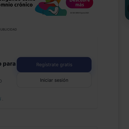
UBLICIDAD
o para
Regístrate gratis
Iniciar sesión
o
uí
.