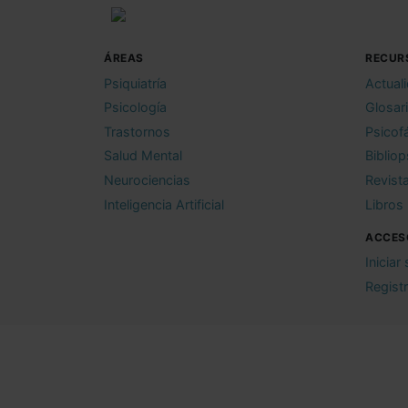
ÁREAS
RECUR
Psiquiatría
Actual
Psicología
Glosar
Trastornos
Psicof
Salud Mental
Bibliop
Neurociencias
Revist
Inteligencia Artificial
Libros
ACCES
Iniciar
Regist