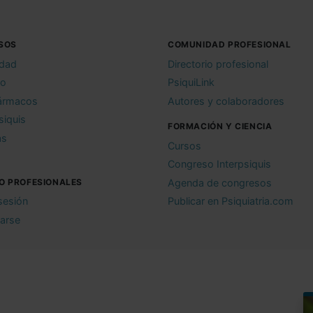
SOS
COMUNIDAD PROFESIONAL
idad
Directorio profesional
io
PsiquiLink
ármacos
Autores y colaboradores
siquis
FORMACIÓN Y CIENCIA
as
Cursos
Congreso Interpsiquis
O PROFESIONALES
Agenda de congresos
 sesión
Publicar en Psiquiatria.com
rarse