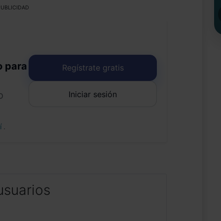
UBLICIDAD
o para
Regístrate gratis
Iniciar sesión
o
uí
.
usuarios