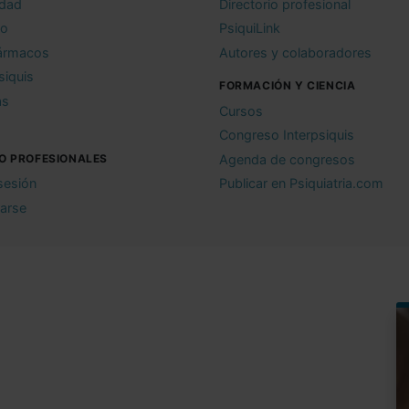
idad
Directorio profesional
io
PsiquiLink
ármacos
Autores y colaboradores
siquis
FORMACIÓN Y CIENCIA
as
Cursos
Congreso Interpsiquis
O PROFESIONALES
Agenda de congresos
 sesión
Publicar en Psiquiatria.com
rarse