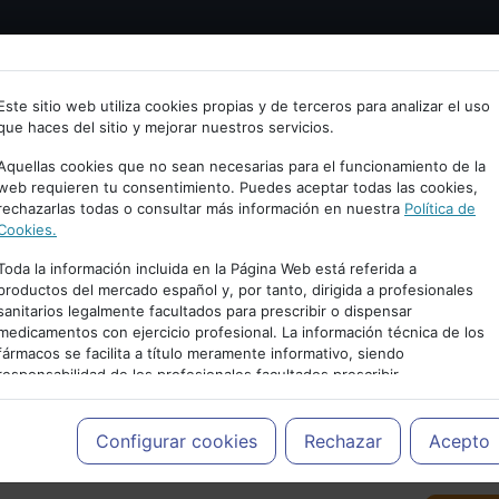
Bienvenid@ a psiquiatria.com
tría
Psicología
Neurociencia
Bienestar
Congreso
Este sitio web utiliza cookies propias y de terceros para analizar el uso
que haces del sitio y mejorar nuestros servicios.
scribe tu Email
Aquellas cookies que no sean necesarias para el funcionamiento de la
web requieren tu consentimiento. Puedes aceptar todas las cookies,
rechazarlas todas o consultar más información en nuestra
Política de
ccede o regístrate con tu email.
Cookies.
Toda la información incluida en la Página Web está referida a
productos del mercado español y, por tanto, dirigida a profesionales
sanitarios legalmente facultados para prescribir o dispensar
Cancelar
medicamentos con ejercicio profesional. La información técnica de los
PUBLICIDAD
fármacos se facilita a título meramente informativo, siendo
responsabilidad de los profesionales facultados prescribir
medicamentos y decidir, en cada caso concreto, el tratamiento más
adecuado a las necesidades del paciente.
Configurar cookies
Rechazar
Acepto