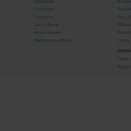
Psiquiatría
Actual
Psicología
Glosar
Trastornos
Psicof
Salud Mental
Bibliop
Neurociencias
Revist
Inteligencia Artificial
Libros
ACCES
Iniciar
Regist