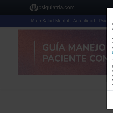
psiquiatria.com
IA en Salud Mental
Actualidad
Psiquia
E
A