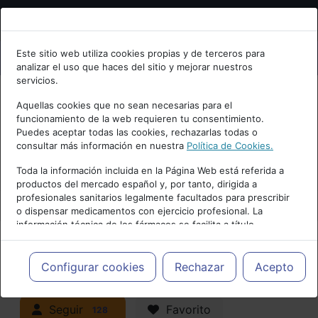
Bienvenid@ a psiquiatria.com
Este sitio web utiliza cookies propias y de terceros para
analizar el uso que haces del sitio y mejorar nuestros
Escribe tu Email
servicios.
Aquellas cookies que no sean necesarias para el
funcionamiento de la web requieren tu consentimiento.
Accede o regístrate con tu email.
Puedes aceptar todas las cookies, rechazarlas todas o
consultar más información en nuestra
Política de Cookies.
PUBLICIDAD
Toda la información incluida en la Página Web está referida a
productos del mercado español y, por tanto, dirigida a
Cancelar
profesionales sanitarios legalmente facultados para prescribir
o dispensar medicamentos con ejercicio profesional. La
información técnica de los fármacos se facilita a título
meramente informativo, siendo responsabilidad de los
profesionales facultados prescribir medicamentos y decidir, en
Actualidad y Artículos
|
Adicciones y
cada caso concreto, el tratamiento más adecuado a las
Configurar cookies
Rechazar
Acepto
necesidades del paciente.
trastornos por consumo
Seguir
Favorito
128