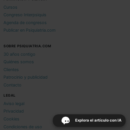
Cursos
Congreso Interpsiquis
Agenda de congresos
Publicar en Psiquiatria.com
SOBRE PSIQUIATRIA.COM
30 años contigo
Quiénes somos
Clientes
Patrocinio y publicidad
Contacto
LEGAL
Aviso legal
Privacidad
Cookies
Explora el artículo con IA
Condiciones de uso