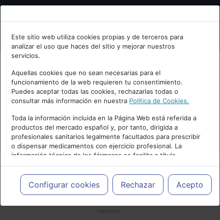
Bienvenid@ a psiquiatria.com
Este sitio web utiliza cookies propias y de terceros para
analizar el uso que haces del sitio y mejorar nuestros
Escribe tu Email
servicios.
Aquellas cookies que no sean necesarias para el
funcionamiento de la web requieren tu consentimiento.
Accede o regístrate con tu email.
Puedes aceptar todas las cookies, rechazarlas todas o
consultar más información en nuestra
Política de Cookies.
Toda la información incluida en la Página Web está referida a
productos del mercado español y, por tanto, dirigida a
Cancelar
profesionales sanitarios legalmente facultados para prescribir
o dispensar medicamentos con ejercicio profesional. La
información técnica de los fármacos se facilita a título
meramente informativo, siendo responsabilidad de los
profesionales facultados prescribir medicamentos y decidir, en
cada caso concreto, el tratamiento más adecuado a las
Configurar cookies
Rechazar
Acepto
necesidades del paciente.
PUBLICIDAD