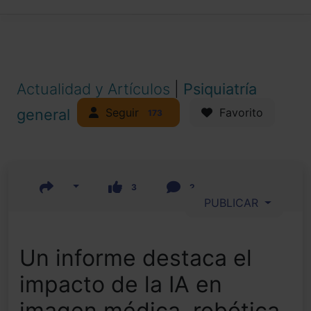
Actualidad y Artículos
|
Psiquiatría
Seguir
general
Favorito
173
3
2
PUBLICAR
Un informe destaca el
impacto de la IA en
imagen médica, robótica