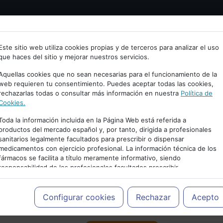
Bienvenid@ a psiquiatria.com
tría
Psicología
Neurociencia
Bienestar
Congreso
Este sitio web utiliza cookies propias y de terceros para analizar el uso
que haces del sitio y mejorar nuestros servicios.
scribe tu Email
Aquellas cookies que no sean necesarias para el funcionamiento de la
web requieren tu consentimiento. Puedes aceptar todas las cookies,
rechazarlas todas o consultar más información en nuestra
Política de
ccede o regístrate con tu email.
Cookies.
Toda la información incluida en la Página Web está referida a
productos del mercado español y, por tanto, dirigida a profesionales
sanitarios legalmente facultados para prescribir o dispensar
Cancelar
medicamentos con ejercicio profesional. La información técnica de los
PUBLICIDAD
fármacos se facilita a título meramente informativo, siendo
responsabilidad de los profesionales facultados prescribir
medicamentos y decidir, en cada caso concreto, el tratamiento más
adecuado a las necesidades del paciente.
Configurar cookies
Rechazar
Acepto