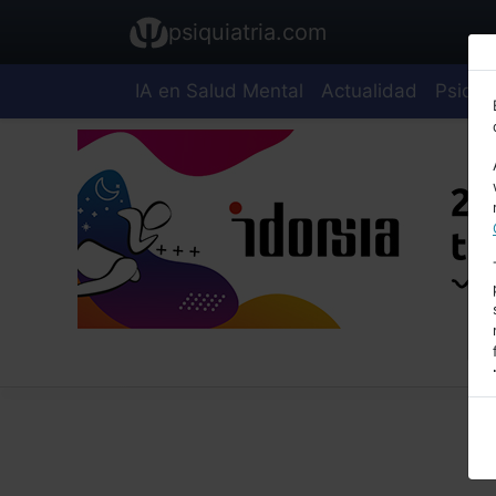
psiquiatria.com
IA en Salud Mental
Actualidad
Psiquia
E
A