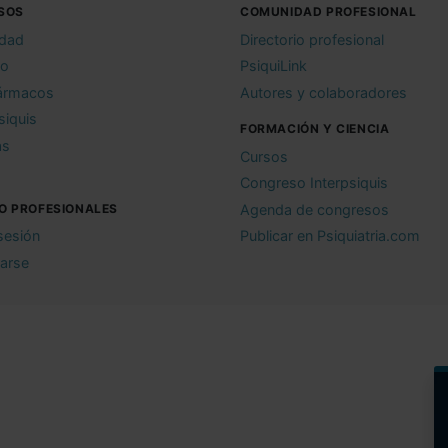
SOS
COMUNIDAD PROFESIONAL
idad
Directorio profesional
io
PsiquiLink
ármacos
Autores y colaboradores
siquis
FORMACIÓN Y CIENCIA
as
Cursos
Congreso Interpsiquis
O PROFESIONALES
Agenda de congresos
 sesión
Publicar en Psiquiatria.com
rarse