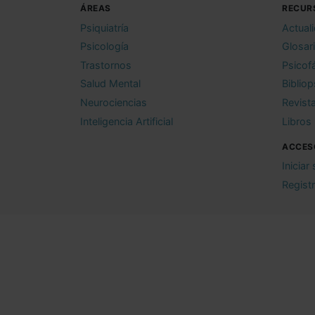
ÁREAS
RECUR
Psiquiatría
Actual
Psicología
Glosar
Trastornos
Psicof
Salud Mental
Bibliop
Neurociencias
Revist
Inteligencia Artificial
Libros
ACCES
Iniciar
Regist