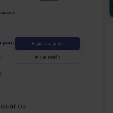
UBLICIDAD
o para
Regístrate gratis
Iniciar sesión
o
uí
.
usuarios