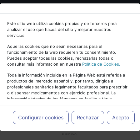
Bienvenid@ a psiquiatria.com
Este sitio web utiliza cookies propias y de terceros para
analizar el uso que haces del sitio y mejorar nuestros
Escribe tu Email
servicios.
Aquellas cookies que no sean necesarias para el
funcionamiento de la web requieren tu consentimiento.
Accede o regístrate con tu email.
Puedes aceptar todas las cookies, rechazarlas todas o
consultar más información en nuestra
Política de Cookies.
Toda la información incluida en la Página Web está referida a
productos del mercado español y, por tanto, dirigida a
Cancelar
profesionales sanitarios legalmente facultados para prescribir
o dispensar medicamentos con ejercicio profesional. La
información técnica de los fármacos se facilita a título
meramente informativo, siendo responsabilidad de los
profesionales facultados prescribir medicamentos y decidir, en
cada caso concreto, el tratamiento más adecuado a las
Configurar cookies
Rechazar
Acepto
necesidades del paciente.
PUBLICIDAD