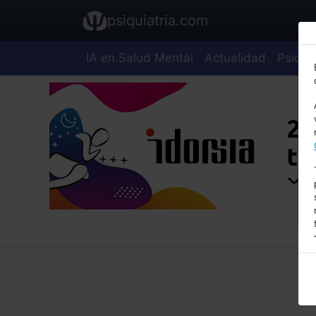
psiquiatria.com
IA en Salud Mental
Actualidad
Psiquia
E
A