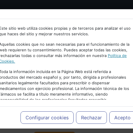
Bienvenid@ a psiquiatria.com
tría
Psicología
Neurociencia
Bienestar
Congreso
Este sitio web utiliza cookies propias y de terceros para analizar el uso
que haces del sitio y mejorar nuestros servicios.
scribe tu Email
Aquellas cookies que no sean necesarias para el funcionamiento de la
web requieren tu consentimiento. Puedes aceptar todas las cookies,
rechazarlas todas o consultar más información en nuestra
Política de
ccede o regístrate con tu email.
Cookies.
Toda la información incluida en la Página Web está referida a
productos del mercado español y, por tanto, dirigida a profesionales
sanitarios legalmente facultados para prescribir o dispensar
Cancelar
medicamentos con ejercicio profesional. La información técnica de los
PUBLICIDAD
fármacos se facilita a título meramente informativo, siendo
responsabilidad de los profesionales facultados prescribir
medicamentos y decidir, en cada caso concreto, el tratamiento más
adecuado a las necesidades del paciente.
Configurar cookies
Rechazar
Acepto