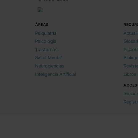
ÁREAS
RECUR
Psiquiatría
Actual
Psicología
Glosar
Trastornos
Psicof
Salud Mental
Bibliop
Neurociencias
Revist
Inteligencia Artificial
Libros
ACCES
Iniciar
Regist