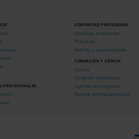
SOS
COMUNIDAD PROFESIONAL
idad
Directorio profesional
io
PsiquiLink
ármacos
Autores y colaboradores
siquis
FORMACIÓN Y CIENCIA
as
Cursos
Congreso Interpsiquis
O PROFESIONALES
Agenda de congresos
 sesión
Publicar en Psiquiatria.com
rarse