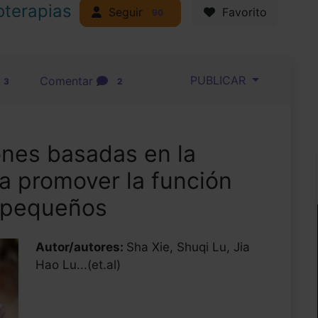
oterapias
Seguir
Favorito
90
PUBLICAR
Comentar
3
2
ones basadas en la
a promover la función
s pequeños
Autor/autores:
Sha Xie, Shuqi Lu, Jia
Hao Lu...(et.al)