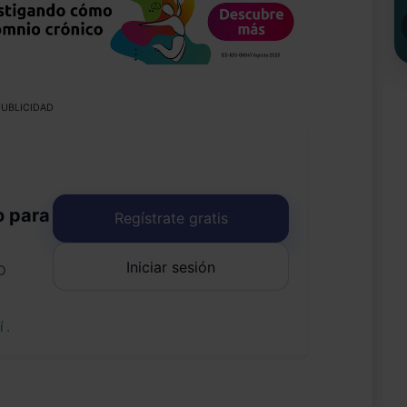
UBLICIDAD
o para
Regístrate gratis
Iniciar sesión
o
uí
.