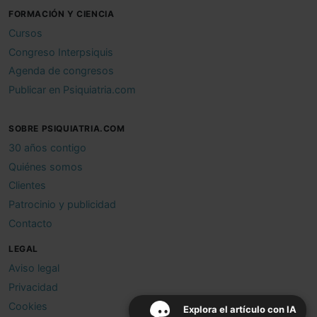
FORMACIÓN Y CIENCIA
Cursos
Congreso Interpsiquis
Agenda de congresos
Publicar en Psiquiatria.com
SOBRE PSIQUIATRIA.COM
30 años contigo
Quiénes somos
Clientes
Patrocinio y publicidad
Contacto
LEGAL
Aviso legal
Privacidad
Cookies
Explora el artículo con IA