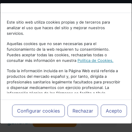
Bienvenid@ a psiquiatria.com
Este sitio web utiliza cookies propias y de terceros para
analizar el uso que haces del sitio y mejorar nuestros
Escribe tu Email
servicios.
Aquellas cookies que no sean necesarias para el
funcionamiento de la web requieren tu consentimiento.
Accede o regístrate con tu email.
Puedes aceptar todas las cookies, rechazarlas todas o
consultar más información en nuestra
Política de Cookies.
PUBLICIDAD
Toda la información incluida en la Página Web está referida a
productos del mercado español y, por tanto, dirigida a
Cancelar
profesionales sanitarios legalmente facultados para prescribir
o dispensar medicamentos con ejercicio profesional. La
información técnica de los fármacos se facilita a título
meramente informativo, siendo responsabilidad de los
profesionales facultados prescribir medicamentos y decidir, en
Actualidad y Artículos
|
Psicología
cada caso concreto, el tratamiento más adecuado a las
Configurar cookies
Rechazar
Acepto
necesidades del paciente.
Seguir
general
Favorito
130