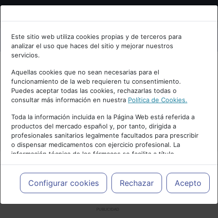
Bienvenid@ a psiquiatria.com
Este sitio web utiliza cookies propias y de terceros para
analizar el uso que haces del sitio y mejorar nuestros
Escribe tu Email
servicios.
Aquellas cookies que no sean necesarias para el
funcionamiento de la web requieren tu consentimiento.
Accede o regístrate con tu email.
Puedes aceptar todas las cookies, rechazarlas todas o
consultar más información en nuestra
Política de Cookies.
Toda la información incluida en la Página Web está referida a
productos del mercado español y, por tanto, dirigida a
Cancelar
profesionales sanitarios legalmente facultados para prescribir
o dispensar medicamentos con ejercicio profesional. La
información técnica de los fármacos se facilita a título
meramente informativo, siendo responsabilidad de los
profesionales facultados prescribir medicamentos y decidir, en
cada caso concreto, el tratamiento más adecuado a las
Configurar cookies
Rechazar
Acepto
necesidades del paciente.
PUBLICIDAD