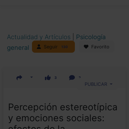
Actualidad y Artículos
|
Psicología
Seguir
general
Favorito
130
3
2
PUBLICAR
Percepción estereotípica
y emociones sociales:
efectos de la