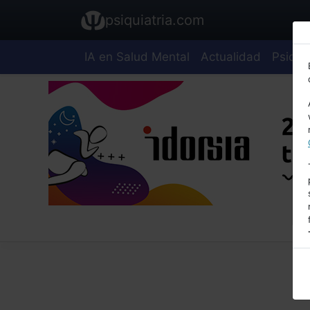
psiquiatria.com
IA en Salud Mental
Actualidad
Psiquia
E
A