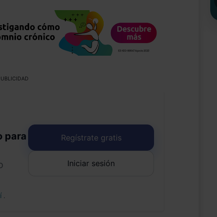
UBLICIDAD
o para
Regístrate gratis
Iniciar sesión
o
uí
.