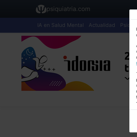
psiquiatria.com
IA en Salud Mental
Actualidad
Psiquia
E
A