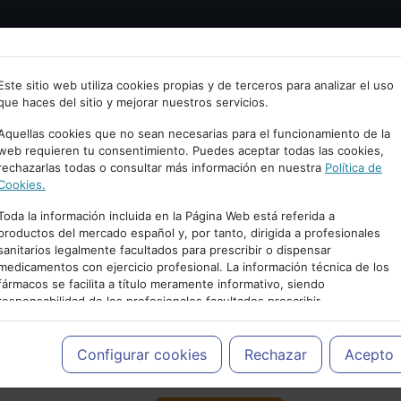
Bienvenid@ a psiquiatria.com
tría
Psicología
Neurociencia
Bienestar
Congreso
Este sitio web utiliza cookies propias y de terceros para analizar el uso
que haces del sitio y mejorar nuestros servicios.
scribe tu Email
Aquellas cookies que no sean necesarias para el funcionamiento de la
web requieren tu consentimiento. Puedes aceptar todas las cookies,
rechazarlas todas o consultar más información en nuestra
Política de
ccede o regístrate con tu email.
Cookies.
Toda la información incluida en la Página Web está referida a
productos del mercado español y, por tanto, dirigida a profesionales
sanitarios legalmente facultados para prescribir o dispensar
Cancelar
medicamentos con ejercicio profesional. La información técnica de los
PUBLICIDAD
fármacos se facilita a título meramente informativo, siendo
responsabilidad de los profesionales facultados prescribir
medicamentos y decidir, en cada caso concreto, el tratamiento más
adecuado a las necesidades del paciente.
Configurar cookies
Rechazar
Acepto