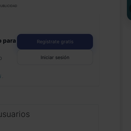
UBLICIDAD
o para
Regístrate gratis
Iniciar sesión
o
uí
.
usuarios