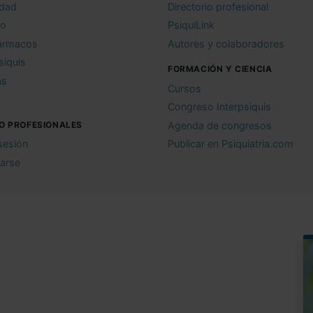
idad
Directorio profesional
io
PsiquiLink
ármacos
Autores y colaboradores
siquis
FORMACIÓN Y CIENCIA
as
Cursos
Congreso Interpsiquis
O PROFESIONALES
Agenda de congresos
 sesión
Publicar en Psiquiatria.com
rarse