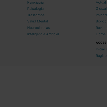
Psiquiatría
Actual
Psicología
Glosar
Trastornos
Psicof
Salud Mental
Bibliop
Neurociencias
Revist
Inteligencia Artificial
Libros
ACCES
Iniciar
Regist