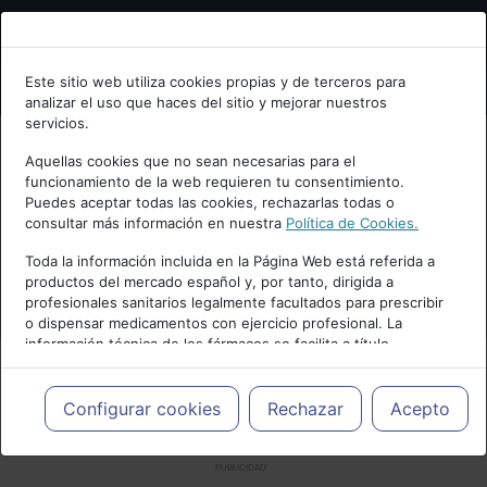
Bienvenid@ a psiquiatria.com
Este sitio web utiliza cookies propias y de terceros para
analizar el uso que haces del sitio y mejorar nuestros
Escribe tu Email
servicios.
Aquellas cookies que no sean necesarias para el
funcionamiento de la web requieren tu consentimiento.
Accede o regístrate con tu email.
Puedes aceptar todas las cookies, rechazarlas todas o
consultar más información en nuestra
Política de Cookies.
Toda la información incluida en la Página Web está referida a
productos del mercado español y, por tanto, dirigida a
Cancelar
profesionales sanitarios legalmente facultados para prescribir
o dispensar medicamentos con ejercicio profesional. La
información técnica de los fármacos se facilita a título
meramente informativo, siendo responsabilidad de los
profesionales facultados prescribir medicamentos y decidir, en
cada caso concreto, el tratamiento más adecuado a las
Configurar cookies
Rechazar
Acepto
necesidades del paciente.
PUBLICIDAD