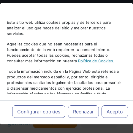
Bienvenid@ a psiquiatria.com
Este sitio web utiliza cookies propias y de terceros para
analizar el uso que haces del sitio y mejorar nuestros
Escribe tu Email
servicios.
Aquellas cookies que no sean necesarias para el
funcionamiento de la web requieren tu consentimiento.
Accede o regístrate con tu email.
Puedes aceptar todas las cookies, rechazarlas todas o
consultar más información en nuestra
Política de Cookies.
PUBLICIDAD
Toda la información incluida en la Página Web está referida a
productos del mercado español y, por tanto, dirigida a
Cancelar
profesionales sanitarios legalmente facultados para prescribir
o dispensar medicamentos con ejercicio profesional. La
información técnica de los fármacos se facilita a título
meramente informativo, siendo responsabilidad de los
profesionales facultados prescribir medicamentos y decidir, en
Actualidad y Artículos
|
Psiquiatría
cada caso concreto, el tratamiento más adecuado a las
Configurar cookies
Rechazar
Acepto
necesidades del paciente.
Seguir
general
Favorito
173