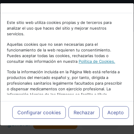
Bienvenid@ a psiquiatria.com
Este sitio web utiliza cookies propias y de terceros para
analizar el uso que haces del sitio y mejorar nuestros
Escribe tu Email
servicios.
Aquellas cookies que no sean necesarias para el
funcionamiento de la web requieren tu consentimiento.
Accede o regístrate con tu email.
Puedes aceptar todas las cookies, rechazarlas todas o
consultar más información en nuestra
Política de Cookies.
PUBLICIDAD
Toda la información incluida en la Página Web está referida a
productos del mercado español y, por tanto, dirigida a
Cancelar
profesionales sanitarios legalmente facultados para prescribir
o dispensar medicamentos con ejercicio profesional. La
información técnica de los fármacos se facilita a título
meramente informativo, siendo responsabilidad de los
profesionales facultados prescribir medicamentos y decidir, en
Actualidad y Artículos
|
Psiquiatría
cada caso concreto, el tratamiento más adecuado a las
Configurar cookies
Rechazar
Acepto
necesidades del paciente.
Seguir
general
Favorito
173