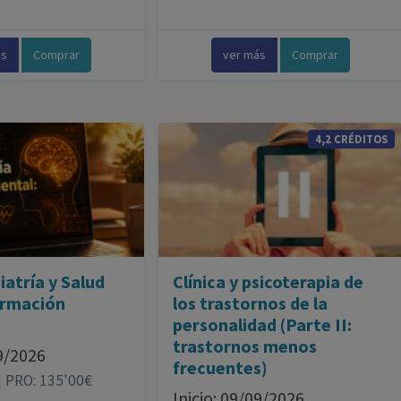
ás
Comprar
ver más
Comprar
4,2 CRÉDITOS
iatría y Salud
Clínica y psicoterapia de
ormación
los trastornos de la
personalidad (Parte II:
trastornos menos
09/2026
frecuentes)
| PRO: 135'00€
Inicio: 09/09/2026