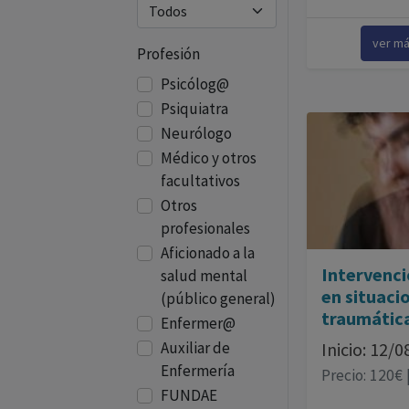
ver m
Profesión
Psicólog@
Psiquiatra
Neurólogo
Médico y otros
facultativos
Otros
profesionales
Aficionado a la
Intervenci
salud mental
en situaci
(público general)
traumátic
Enfermer@
Auxiliar de
Inicio: 12/
Enfermería
Precio: 120€ 
FUNDAE