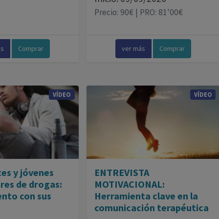
Precio: 90€ | PRO: 81'00€
ás
Comprar
ver más
Comprar
VÍDEO
VÍDEO
es y jóvenes
ENTREVISTA
res de drogas:
MOTIVACIONAL:
ento con sus
Herramienta clave en la
comunicación terapéutica