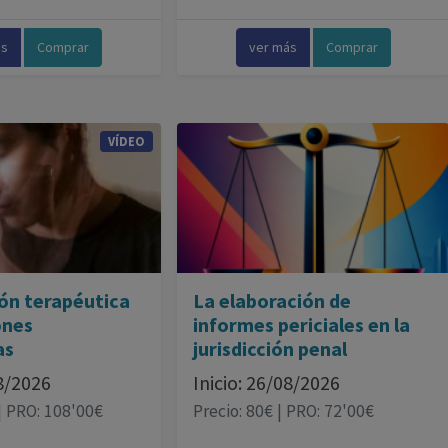
ás
Comprar
ver más
Comprar
VÍDEO
ón terapéutica
La elaboración de
ones
informes periciales en la
as
jurisdicción penal
08/2026
Inicio: 26/08/2026
| PRO: 108'00€
Precio: 80€ | PRO: 72'00€