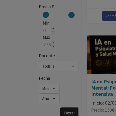
Precio €
ver m
Min
Max
Docente
Fecha
IA en Psiqu
Mental: F
Intensiva
Inicio: 02/
Precio: 150€ 