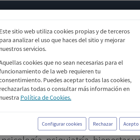
Psicología
Neurociencia
Bienestar
Congreso
Cursos
Este sitio web utiliza cookies propias y de terceros
para analizar el uso que haces del sitio y mejorar
nuestros servicios.
Aquellas cookies que no sean necesarias para el
funcionamiento de la web requieren tu
consentimiento. Puedes aceptar todas las cookies,
rechazarlas todas o consultar más información en
nuestra
Política de Cookies.
Toda la información incluida en la Página Web está
PUBLICIDAD
referida a productos del mercado español y, por
Configurar cookies
Rechazar
Acepto
tanto, dirigida a profesionales sanitarios legalmente
facultados para prescribir o dispensar