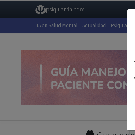
psiquiatria.com
IA en Salud Mental
Actualidad
Psiquiatría