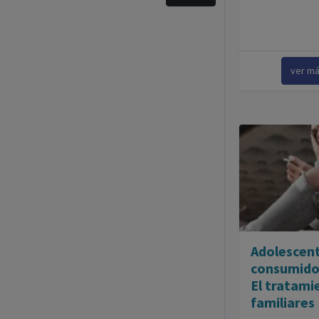
ver m
Adolescent
consumido
El tratami
familiares