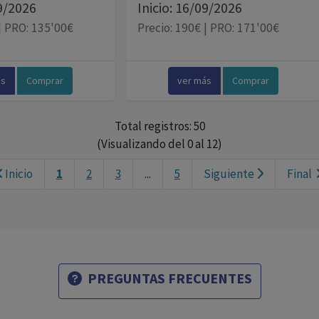
09/2026
Inicio: 16/09/2026
| PRO: 135'00€
Precio: 190€ | PRO: 171'00€
ás
Comprar
ver más
Comprar
Total registros: 50
(Visualizando del 0 al 12)
Inicio
1
2
3
...
5
Siguiente
Final
PREGUNTAS FRECUENTES