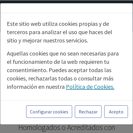
Este sitio web utiliza cookies propias y de
terceros para analizar el uso que haces del
sitio y mejorar nuestros servicios.
Aquellas cookies que no sean necesarias para
el funcionamiento de la web requieren tu
consentimiento. Puedes aceptar todas las
cookies, rechazarlas todas o consultar más
información en nuestra
Política de Cookies.
PUBLICIDAD
Toda la información incluida en la Página Web
está referida a productos del mercado
Formación Especializada en
Configurar cookies
Rechazar
Acepto
español y, por tanto, dirigida a profesionales
Psiquiatría. Cursos Online,
sanitarios legalmente facultados para
Homologados o Acreditados con
prescribir o dispensar medicamentos con