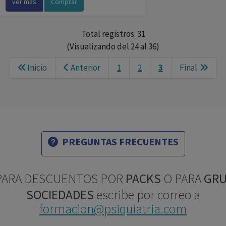
ver más
Comprar
Total registros: 31
(Visualizando del 24 al 36)
Next
Inicio
Anterior
1
2
3
Final
PREGUNTAS FRECUENTES
ARA DESCUENTOS POR
PACKS
O PARA
GRU
SOCIEDADES
escribe por correo a
formacion@psiquiatria.com