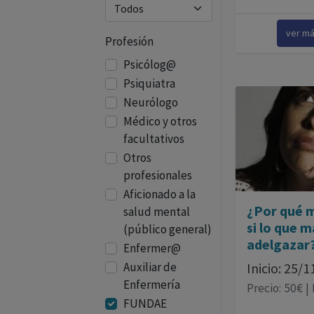
ver m
Profesión
Psicólog@
Psiquiatra
Neurólogo
Médico y otros
facultativos
Otros
profesionales
Aficionado a la
¿Por qué 
salud mental
si lo que m
(público general)
adelgazar
Enfermer@
Auxiliar de
Inicio: 25/
Enfermería
Precio: 50€ |
FUNDAE