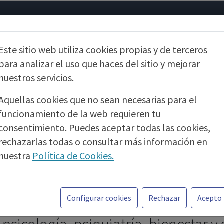
Psicología
Neurociencia
Bienestar
Congreso
Cursos
Este sitio web utiliza cookies propias y de terceros
para analizar el uso que haces del sitio y mejorar
nuestros servicios.
Aquellas cookies que no sean necesarias para el
funcionamiento de la web requieren tu
consentimiento. Puedes aceptar todas las cookies,
rechazarlas todas o consultar más información en
nuestra
Política de Cookies.
Toda la información incluida en la Página Web está
PUBLICIDAD
referida a productos del mercado español y, por
Configurar cookies
Rechazar
Acepto
tanto, dirigida a profesionales sanitarios legalmente
facultados para prescribir o dispensar