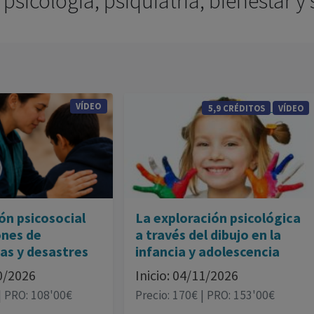
psicología, psiquiatría, bienestar y
medicamentos con ejercicio profesional. La
información técnica de los fármacos se facilita a
título meramente informativo, siendo
responsabilidad de los profesionales facultados
prescribir medicamentos y decidir, en cada caso
VÍDEO
5,9 CRÉDITOS
VÍDEO
concreto, el tratamiento más adecuado a las
necesidades del paciente.
ón psicosocial
La exploración psicológica
ones de
a través del dibujo en la
as y desastres
infancia y adolescencia
10/2026
Inicio: 04/11/2026
| PRO: 108'00€
Precio: 170€ | PRO: 153'00€