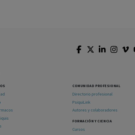
SOS
COMUNIDAD PROFESIONAL
dad
Directorio profesional
o
PsiquiLink
ármacos
Autores y colaboradores
iquis
FORMACIÓN Y CIENCIA
s
Cursos