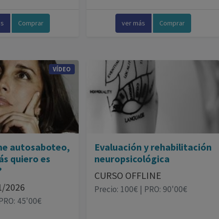
ás
Comprar
ver más
Comprar
VÍDEO
me autosaboteo,
Evaluación y rehabilitación
ás quiero es
neuropsicológica
?
CURSO OFFLINE
11/2026
Precio: 100€ | PRO: 90'00€
 PRO: 45'00€