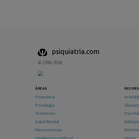
psiquiatria.com
© 1996–2026
ÁREAS
RECUR
Psiquiatría
Actuali
Psicología
Glosari
Trastornos
Psicof
Salud Mental
Bibliops
Neurociencias
Revista
Inteligencia Artificial
Libros