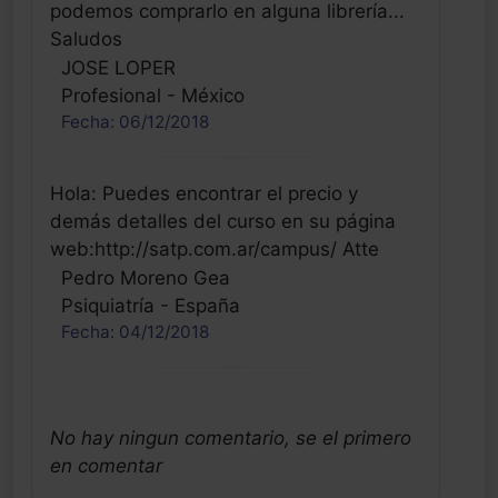
podemos comprarlo en alguna librería...
Saludos
JOSE LOPER
Profesional - México
Fecha: 06/12/2018
Hola: Puedes encontrar el precio y
demás detalles del curso en su página
web:http://satp.com.ar/campus/ Atte
Pedro Moreno Gea
Psiquiatría - España
Fecha: 04/12/2018
Creo que no viene publicado el precio del
curso. ¿Cuanto vale?
No hay ningun comentario, se el primero
Julián Bermejo Ramírez
en comentar
Psicólogo - España