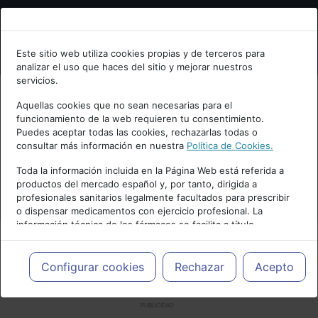
Bienvenid@ a psiquiatria.com
Este sitio web utiliza cookies propias y de terceros para
analizar el uso que haces del sitio y mejorar nuestros
Escribe tu Email
servicios.
Aquellas cookies que no sean necesarias para el
funcionamiento de la web requieren tu consentimiento.
Accede o regístrate con tu email.
Puedes aceptar todas las cookies, rechazarlas todas o
consultar más información en nuestra
Política de Cookies.
Toda la información incluida en la Página Web está referida a
productos del mercado español y, por tanto, dirigida a
Cancelar
profesionales sanitarios legalmente facultados para prescribir
o dispensar medicamentos con ejercicio profesional. La
información técnica de los fármacos se facilita a título
meramente informativo, siendo responsabilidad de los
profesionales facultados prescribir medicamentos y decidir, en
cada caso concreto, el tratamiento más adecuado a las
Configurar cookies
Rechazar
Acepto
necesidades del paciente.
PUBLICIDAD