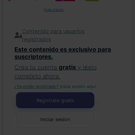
PUBLICIDAD
Contenido para usuarios
registrados
Este contenido es exclusivo para
suscriptores.
Crea tu cuenta
gratis
y léelo
completo ahora.
¿Ya estás registrado?
Inicia sesión aquí
.
Regístrate gratis
Iniciar sesión