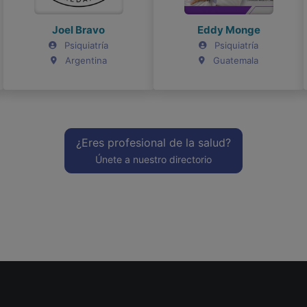
Joel Bravo
Joel Bravo
Eddy Monge
Eddy Monge
Psiquiatría
Psiquiatría
Psiquiatría
Psiquiatría
Argentina
Argentina
Guatemala
Guatemala
¿Eres profesional de la salud?
Únete a nuestro directorio