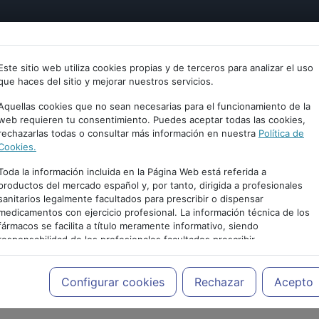
tría
Psicología
Neurociencia
Bienestar
Congreso
Este sitio web utiliza cookies propias y de terceros para analizar el uso
que haces del sitio y mejorar nuestros servicios.
Aquellas cookies que no sean necesarias para el funcionamiento de la
web requieren tu consentimiento. Puedes aceptar todas las cookies,
rechazarlas todas o consultar más información en nuestra
Política de
Cookies.
Toda la información incluida en la Página Web está referida a
productos del mercado español y, por tanto, dirigida a profesionales
sanitarios legalmente facultados para prescribir o dispensar
medicamentos con ejercicio profesional. La información técnica de los
fármacos se facilita a título meramente informativo, siendo
responsabilidad de los profesionales facultados prescribir
PUBLICIDAD
medicamentos y decidir, en cada caso concreto, el tratamiento más
adecuado a las necesidades del paciente.
Configurar cookies
Rechazar
Acepto