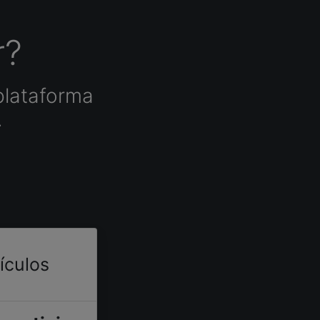
r?
plataforma
.
tículos