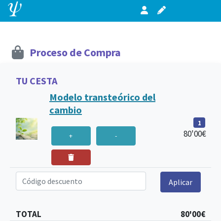
Proceso de Compra
TU CESTA
Modelo transteórico del
cambio
1
80'00€
+
-
Código descuento
Aplicar
TOTAL
80'00€