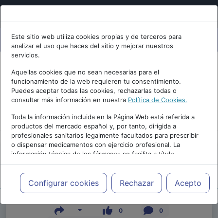
Este sitio web utiliza cookies propias y de terceros para
analizar el uso que haces del sitio y mejorar nuestros
servicios.
Aquellas cookies que no sean necesarias para el
funcionamiento de la web requieren tu consentimiento.
Puedes aceptar todas las cookies, rechazarlas todas o
consultar más información en nuestra
Política de Cookies.
PUBLICIDAD
Toda la información incluida en la Página Web está referida a
productos del mercado español y, por tanto, dirigida a
profesionales sanitarios legalmente facultados para prescribir
o dispensar medicamentos con ejercicio profesional. La
información técnica de los fármacos se facilita a título
meramente informativo, siendo responsabilidad de los
profesionales facultados prescribir medicamentos y decidir, en
Repositorio de Artículos
|
|
Edición |
cada caso concreto, el tratamiento más adecuado a las
Configurar cookies
Rechazar
Acepto
necesidades del paciente.
0
0