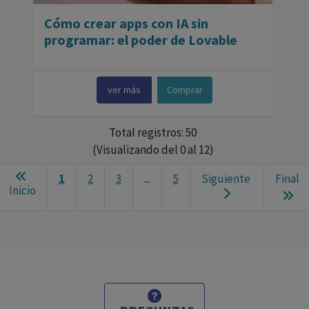
Cómo crear apps con IA sin
programar: el poder de Lovable
ver más
Comprar
Total registros: 50
(Visualizando del 0 al 12)
1
2
3
...
5
Siguiente
Final
Inicio
Ne