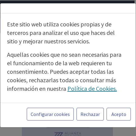
Este sitio web utiliza cookies propias y de
terceros para analizar el uso que haces del
sitio y mejorar nuestros servicios.
Aquellas cookies que no sean necesarias para
el funcionamiento de la web requieren tu
consentimiento. Puedes aceptar todas las
cookies, rechazarlas todas o consultar más
información en nuestra
Política de Cookies.
Toda la información incluida en la Página Web
está referida a productos del mercado
Configurar cookies
Rechazar
Acepto
español y, por tanto, dirigida a profesionales
sanitarios legalmente facultados para
prescribir o dispensar medicamentos con