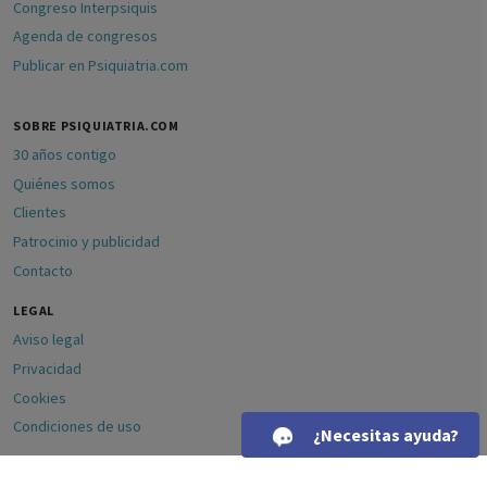
Congreso Interpsiquis
Agenda de congresos
Publicar en Psiquiatria.com
SOBRE PSIQUIATRIA.COM
30 años contigo
Quiénes somos
Clientes
Patrocinio y publicidad
Contacto
LEGAL
Aviso legal
Privacidad
Cookies
Condiciones de uso
¿Necesitas ayuda?