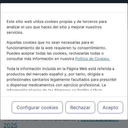
Este sitio web utiliza cookies propias y de terceros para
analizar el uso que haces del sitio y mejorar nuestros
servicios.
Aquellas cookies que no sean necesarias para el
funcionamiento de la web requieren tu consentimiento.
Puedes aceptar todas las cookies, rechazarlas todas o
consultar más información en nuestra
Política de Cookies.
PUBLICIDAD
Toda la información incluida en la Página Web está referida a
productos del mercado español y, por tanto, dirigida a
profesionales sanitarios legalmente facultados para prescribir
o dispensar medicamentos con ejercicio profesional. La
información técnica de los fármacos se facilita a título
meramente informativo, siendo responsabilidad de los
profesionales facultados prescribir medicamentos y decidir, en
Repositorio de Artículos
|
Congreso Virtual
cada caso concreto, el tratamiento más adecuado a las
Configurar cookies
Rechazar
Acepto
Internacional de Psiquiatría, Psicología y
necesidades del paciente.
Salud Mental (Interpsiquis)
|
XXVI Edición |
2025