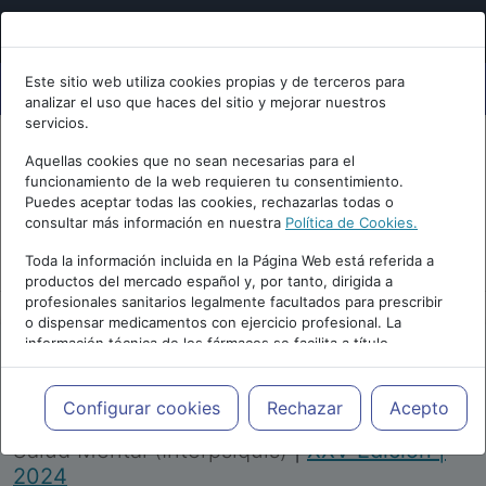
Este sitio web utiliza cookies propias y de terceros para
analizar el uso que haces del sitio y mejorar nuestros
servicios.
Aquellas cookies que no sean necesarias para el
funcionamiento de la web requieren tu consentimiento.
Puedes aceptar todas las cookies, rechazarlas todas o
consultar más información en nuestra
Política de Cookies.
PUBLICIDAD
Toda la información incluida en la Página Web está referida a
productos del mercado español y, por tanto, dirigida a
profesionales sanitarios legalmente facultados para prescribir
o dispensar medicamentos con ejercicio profesional. La
información técnica de los fármacos se facilita a título
meramente informativo, siendo responsabilidad de los
profesionales facultados prescribir medicamentos y decidir, en
Repositorio de Artículos
|
Congreso Virtual
cada caso concreto, el tratamiento más adecuado a las
Configurar cookies
Rechazar
Acepto
Internacional de Psiquiatría, Psicología y
necesidades del paciente.
Salud Mental (Interpsiquis)
|
XXV Edición |
2024