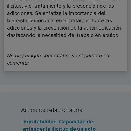
ilicitas, y el tratamiento y la prevención de las
adicciones. Se enfatiza la importancia del
bienestar emocional en el tratamiento de las
adicciones y la prevención de la automedicación,
destacando la necesidad del trabajo en equipo
interdisciplinario, el manejo neutral de las
emociones y la promoción de estilos de vida
No hay ningun comentario, se el primero en
saludables. Me llama la atención en el texto la
comentar
capacidad de relacionar como un continuo la
lógica detrás de la prevención del abuso de
sustancias y las técnicas para el tratamiento del
abuso, la dependencia y la reducción de las
consecuencias negativas. Rubiel Chica nos deja
un mensaje con respecto al reto de los
profesionales como especialistas en prevención y
Articulos relacionados
psicoeducadores para mejorar la calidad de vida
Imputabilidad. Capacidad de
de los pacientes al revisar nuestras propias
entender la ilicitud de un acto
emociones en el encuadre del trabajo.