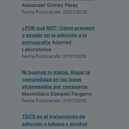
Alexander Gomez Perez
Silvia Rivera Largacha
Fecha Publicación: 25/03/2026
Psicólogo - Colombia
Fecha: 28/05/2024
¿POR qué NO?: Cómo prevenir
y ayudar en la adicción a la
pornografía
Adamed
Como psicólogo, considero fundamental abordar
Laboratorios
el tema de las emociones en el psicoterapéuta,
Fecha Publicación: 27/01/2026
que eventualmente pueden ser consideradas
como tabú. Aprecio mucho tu experiencia clínica,
Ni buenos ni malos, Alojar la
Rubiel, incluyendo los pacientes víctimas de la
complejidad en los lazos
crisis de los opioides en Canadá, además de los
atravesados por consumos
esfuerzos divulgativos en radio, que tanta falta
Maximiliano Ezequiel Pergamo
hacen para la apropiación social del conocimiento
Fecha Publicación: 21/07/2025
psicológico.
Andrés M. Pérez-Acosta
TDCS en el tratamiento de
Psicólogo - Colombia
adicción a tabaco y alcohol
Fecha: 28/05/2024