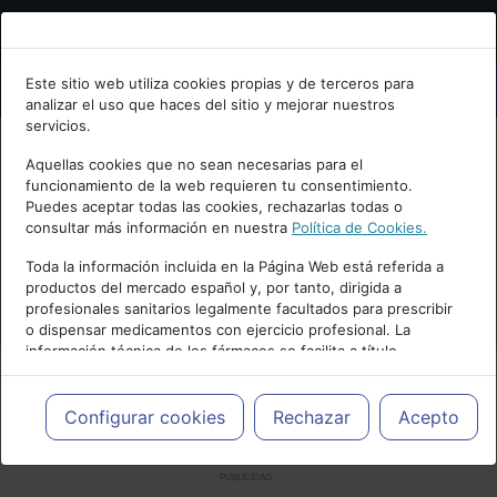
Bienvenid@ a psiquiatria.com
Este sitio web utiliza cookies propias y de terceros para
analizar el uso que haces del sitio y mejorar nuestros
Escribe tu Email
servicios.
Aquellas cookies que no sean necesarias para el
funcionamiento de la web requieren tu consentimiento.
Accede o regístrate con tu email.
Puedes aceptar todas las cookies, rechazarlas todas o
consultar más información en nuestra
Política de Cookies.
Toda la información incluida en la Página Web está referida a
productos del mercado español y, por tanto, dirigida a
Cancelar
profesionales sanitarios legalmente facultados para prescribir
o dispensar medicamentos con ejercicio profesional. La
información técnica de los fármacos se facilita a título
meramente informativo, siendo responsabilidad de los
profesionales facultados prescribir medicamentos y decidir, en
cada caso concreto, el tratamiento más adecuado a las
Configurar cookies
Rechazar
Acepto
necesidades del paciente.
PUBLICIDAD