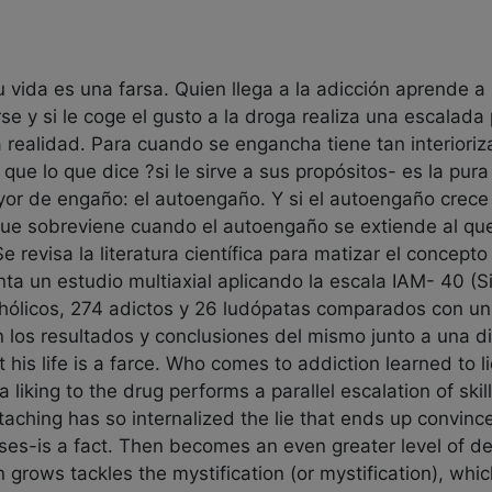
 vida es una farsa. Quien llega a la adicción aprende a
 y si le coge el gusto a la droga realiza una escalada 
la realidad. Para cuando se engancha tiene tan interioriz
ue lo que dice ?si le sirve a sus propósitos- es la pura
yor de engaño: el autoengaño. Y si el autoengaño crec
), que sobreviene cuando el autoengaño se extiende al q
Se revisa la literatura científica para matizar el concepto
nta un estudio multiaxial aplicando la escala IAM- 40 (Si
ohólicos, 274 adictos y 26 ludópatas comparados con un
n los resultados y conclusiones del mismo junto a una d
at his life is a farce. Who comes to addiction learned to l
a liking to the drug performs a parallel escalation of skill
attaching has so internalized the lie that ends up convinc
ses-is a fact. Then becomes an even greater level of de
 grows tackles the mystification (or mystification), whi