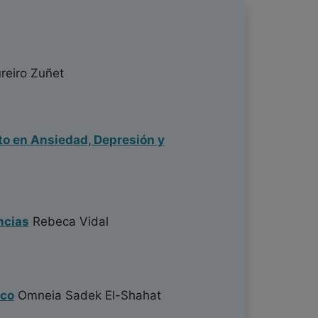
reiro Zuñet
cto en Ansiedad, Depresión y
ncias
Rebeca Vidal
ico
Omneia Sadek El-Shahat