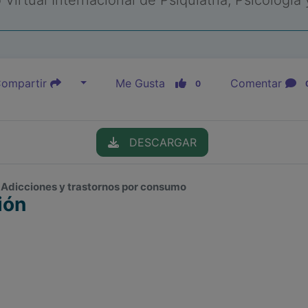
Virtual Internacional de Psiquiatría, Psicología
ompartir
Me Gusta
Comentar
0
DESCARGAR
, Adicciones y trastornos por consumo
ión