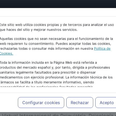
tría
Psicología
Neurociencia
Bienestar
Congreso
Este sitio web utiliza cookies propias y de terceros para analizar el uso
que haces del sitio y mejorar nuestros servicios.
Aquellas cookies que no sean necesarias para el funcionamiento de la
web requieren tu consentimiento. Puedes aceptar todas las cookies,
rechazarlas todas o consultar más información en nuestra
Política de
Cookies.
Toda la información incluida en la Página Web está referida a
productos del mercado español y, por tanto, dirigida a profesionales
sanitarios legalmente facultados para prescribir o dispensar
medicamentos con ejercicio profesional. La información técnica de los
PUBLICIDAD
fármacos se facilita a título meramente informativo, siendo
responsabilidad de los profesionales facultados prescribir
medicamentos y decidir, en cada caso concreto, el tratamiento más
adecuado a las necesidades del paciente.
Configurar cookies
Rechazar
Acepto