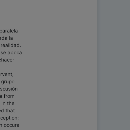
paralela
ada la
 realidad.
e se aboca
uehacer
rvent,
 grupo
iscusión
ie from
 in the
ed that
ception:
ch occurs