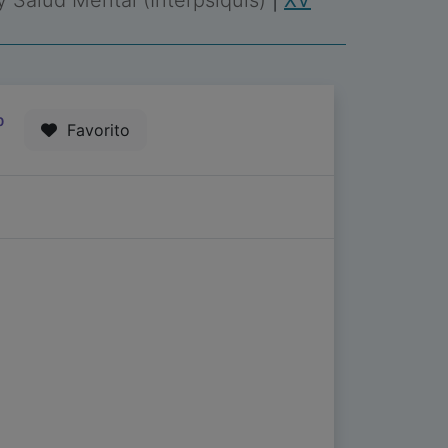
 y Salud Mental (Interpsiquis)
|
XV
0
Favorito