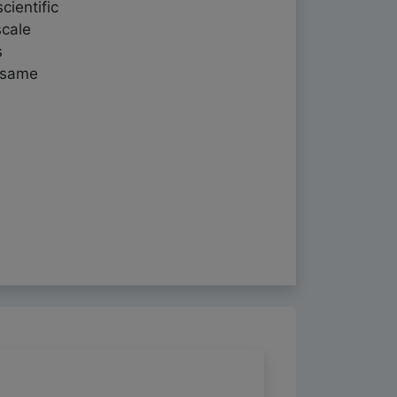
cientific
scale
s
e same