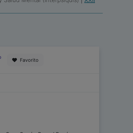
 y Salud Mental (Interpsiquis)
|
XXII
0
Favorito