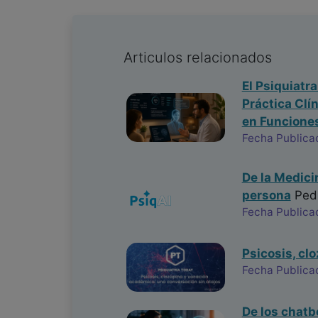
Articulos relacionados
El Psiquiatr
Práctica Clí
en Funciones
Fecha Publica
De la Medici
persona
Ped
Fecha Publica
Psicosis, cl
Fecha Publica
De los chatb