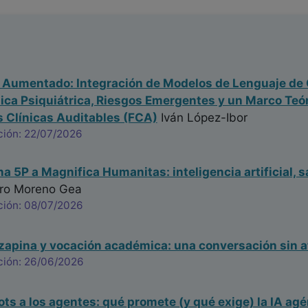
a Aumentado: Integración de Modelos de Lenguaje de 
nica Psiquiátrica, Riesgos Emergentes y un Marco Te
 Clínicas Auditables (FCA)
Iván López-Ibor
ción: 22/07/2026
na 5P a Magnifica Humanitas: inteligencia artificial, s
ro Moreno Gea
ción: 08/07/2026
ozapina y vocación académica: una conversación sin a
ción: 26/06/2026
ots a los agentes: qué promete (y qué exige) la IA agé