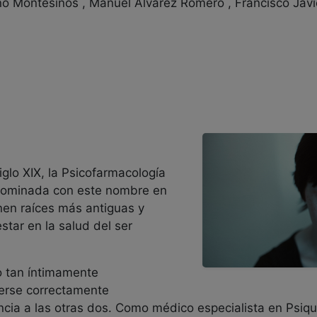
ino Montesinos , Manuel Álvarez Romero , Francisco Jav
iglo XIX, la Psicofarmacología
enominada con este nombre en
enen raíces más antiguas y
tar en la salud del ser
ro tan íntimamente
erse correctamente
encia a las otras dos. Como médico especialista en Psiq