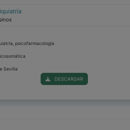
quiatría
sinos
uiatría, psicofarmacología
sicosomática
e Sevilla
DESCARGAR