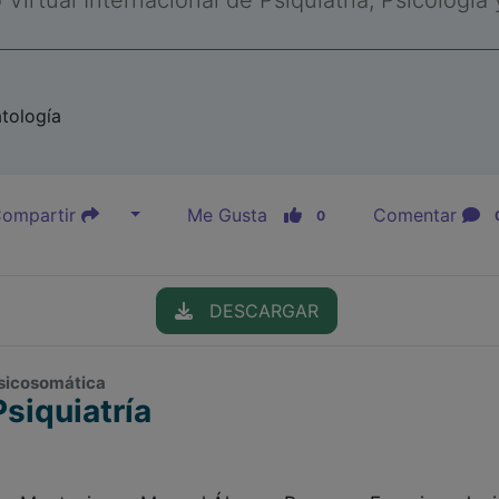
Virtual Internacional de Psiquiatría, Psicología
tología
ompartir
Me Gusta
Comentar
0
DESCARGAR
Psicosomática
siquiatría