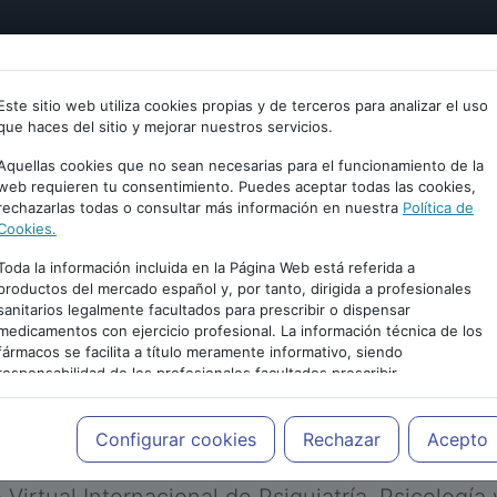
tría
Psicología
Neurociencia
Bienestar
Congreso
Este sitio web utiliza cookies propias y de terceros para analizar el uso
que haces del sitio y mejorar nuestros servicios.
Aquellas cookies que no sean necesarias para el funcionamiento de la
web requieren tu consentimiento. Puedes aceptar todas las cookies,
rechazarlas todas o consultar más información en nuestra
Política de
Cookies.
Toda la información incluida en la Página Web está referida a
productos del mercado español y, por tanto, dirigida a profesionales
sanitarios legalmente facultados para prescribir o dispensar
medicamentos con ejercicio profesional. La información técnica de los
PUBLICIDAD
fármacos se facilita a título meramente informativo, siendo
responsabilidad de los profesionales facultados prescribir
medicamentos y decidir, en cada caso concreto, el tratamiento más
adecuado a las necesidades del paciente.
Configurar cookies
Rechazar
Acepto