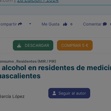
ia.com
|
28 Edición | 2024
ompartir
Me Gusta
Comentar
0
DESCARGAR
COMPRAR 5 €
consumo , Residentes (MIR / PIR)
alcohol en residentes de medicin
uascalientes
Seguir al autor
arcía López