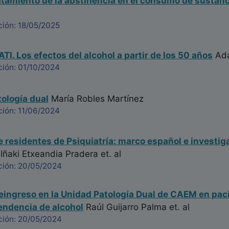
atamiento de la abstinencia en el consumo de sustan
ción: 18/05/2025
TI. Los efectos del alcohol a partir de los 50 años
Ada
ción: 01/10/2024
tología dual
María Robles Martínez
ción: 11/06/2024
 residentes de Psiquiatría: marco español e investig
Iñaki Etxeandia Pradera
et. al
ción: 20/05/2024
eingreso en la Unidad Patología Dual de CAEM en pac
endencia de alcohol
Raúl Guijarro Palma
et. al
ción: 20/05/2024