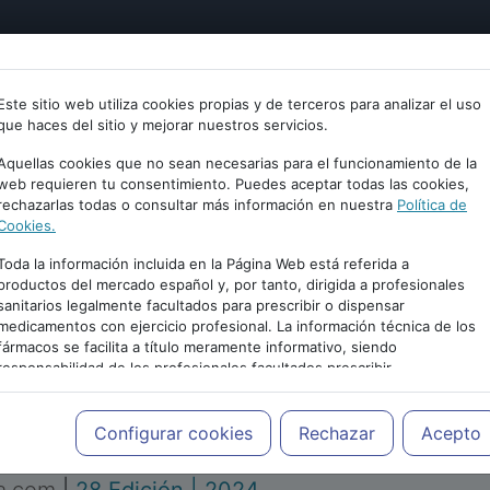
tría
Psicología
Neurociencia
Bienestar
Congreso
Este sitio web utiliza cookies propias y de terceros para analizar el uso
que haces del sitio y mejorar nuestros servicios.
Aquellas cookies que no sean necesarias para el funcionamiento de la
web requieren tu consentimiento. Puedes aceptar todas las cookies,
rechazarlas todas o consultar más información en nuestra
Política de
Cookies.
Toda la información incluida en la Página Web está referida a
productos del mercado español y, por tanto, dirigida a profesionales
sanitarios legalmente facultados para prescribir o dispensar
medicamentos con ejercicio profesional. La información técnica de los
PUBLICIDAD
fármacos se facilita a título meramente informativo, siendo
responsabilidad de los profesionales facultados prescribir
medicamentos y decidir, en cada caso concreto, el tratamiento más
adecuado a las necesidades del paciente.
Configurar cookies
Rechazar
Acepto