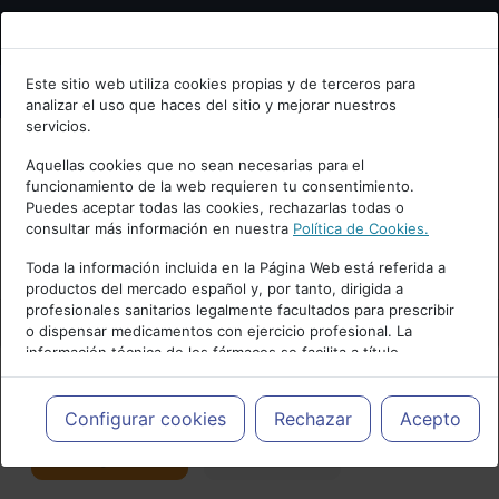
Bienvenid@ a psiquiatria.com
Este sitio web utiliza cookies propias y de terceros para
analizar el uso que haces del sitio y mejorar nuestros
Escribe tu Email
servicios.
Aquellas cookies que no sean necesarias para el
funcionamiento de la web requieren tu consentimiento.
Accede o regístrate con tu email.
Puedes aceptar todas las cookies, rechazarlas todas o
consultar más información en nuestra
Política de Cookies.
PUBLICIDAD
Toda la información incluida en la Página Web está referida a
productos del mercado español y, por tanto, dirigida a
Cancelar
profesionales sanitarios legalmente facultados para prescribir
o dispensar medicamentos con ejercicio profesional. La
información técnica de los fármacos se facilita a título
meramente informativo, siendo responsabilidad de los
profesionales facultados prescribir medicamentos y decidir, en
Actualidad y Artículos
|
Psicosomática
cada caso concreto, el tratamiento más adecuado a las
Configurar cookies
Rechazar
Acepto
necesidades del paciente.
Seguir
Favorito
74