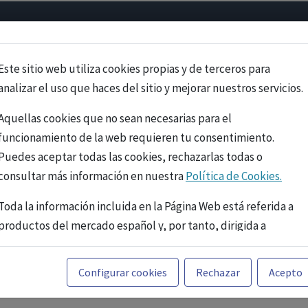
Psicología
Neurociencia
Bienestar
Congreso
Cursos
Este sitio web utiliza cookies propias y de terceros para
analizar el uso que haces del sitio y mejorar nuestros servicios.
Aquellas cookies que no sean necesarias para el
funcionamiento de la web requieren tu consentimiento.
Puedes aceptar todas las cookies, rechazarlas todas o
consultar más información en nuestra
Política de Cookies.
Toda la información incluida en la Página Web está referida a
productos del mercado español y, por tanto, dirigida a
profesionales sanitarios legalmente facultados para
prescribir o dispensar medicamentos con ejercicio
PUBLICIDAD
Configurar cookies
Rechazar
Acepto
profesional. La información técnica de los fármacos se facilita
a título meramente informativo, siendo responsabilidad de