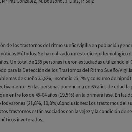
, Mª Paz González, M. Bousoño, J. Díaz, P. Saiz
ión de los trastornos del ritmo sueño/vigilia en población gene
nóticos.Métodos: Se ha realizado un estudio epidemiológico de
ños. Un total de 235 personas fueron estudiadas utilizando el 
do para la Detección de los Trastornos del Ritmo Sueño/Vigilia
problemas de sueño 35,8%, insomnio 25,7% y consumo de hipnóti
ectivamente. En las personas por encima de 65 años de edad la
que entre los de 45-64 años (19,5%) en la primera fase. En las d
los varones (21,8%, 19,8%).Conclusiones: Los trastornos del 
tos trastornos están asociados con la vejez y la condición de 
nóticos inveterados.