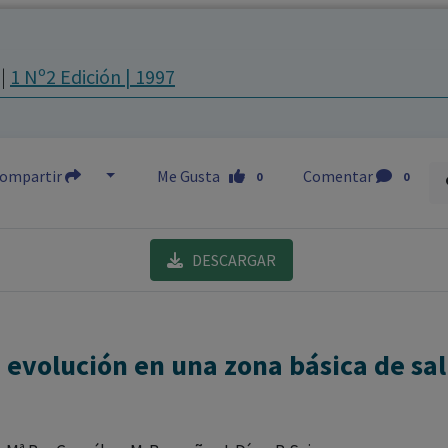
los profesionales facultados prescribir medicamentos y
decidir, en cada caso concreto, el tratamiento más adecuado
m
|
1 Nº2 Edición | 1997
a las necesidades del paciente.
ompartir
Me Gusta
Comentar
0
0
DESCARGAR
: evolución en una zona básica de sa