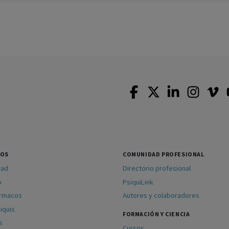
SOS
COMUNIDAD PROFESIONAL
dad
Directorio profesional
o
PsiquiLink
ármacos
Autores y colaboradores
iquis
FORMACIÓN Y CIENCIA
s
Cursos