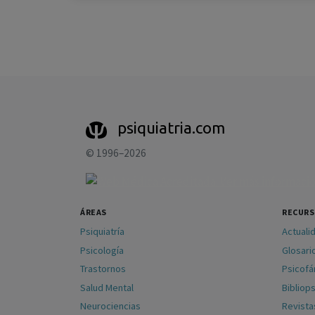
psiquiatria.com
© 1996–2026
ÁREAS
RECUR
Psiquiatría
Actuali
Psicología
Glosari
Trastornos
Psicof
Salud Mental
Bibliops
Neurociencias
Revista