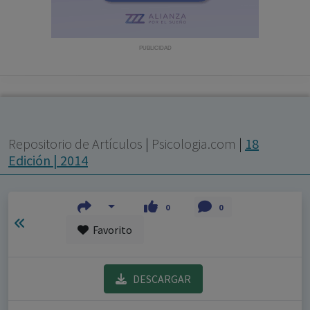
con ejercicio profesional. La información técnica de los
fármacos se facilita a título meramente informativo,
siendo responsabilidad de los profesionales
PUBLICIDAD
facultados prescribir medicamentos y decidir, en cada
caso concreto, el tratamiento más adecuado a las
necesidades del paciente.
Repositorio de Artículos
|
Psicologia.com
|
18
Edición | 2014
0
0
Favorito
DESCARGAR