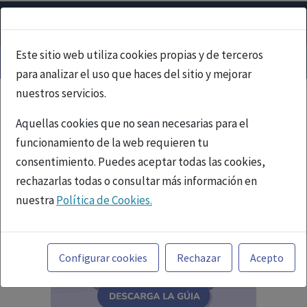
Este sitio web utiliza cookies propias y de terceros
para analizar el uso que haces del sitio y mejorar
nuestros servicios.
Aquellas cookies que no sean necesarias para el
funcionamiento de la web requieren tu
consentimiento. Puedes aceptar todas las cookies,
rechazarlas todas o consultar más información en
nuestra
Política de Cookies.
Toda la información incluida en la Página Web está
referida a productos del mercado español y, por
Configurar cookies
Rechazar
Acepto
tanto, dirigida a profesionales sanitarios legalmente
facultados para prescribir o dispensar medicamentos