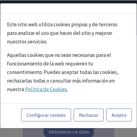
Este sitio web utiliza cookies propias y de terceros
para analizar el uso que haces del sitio y mejorar
nuestros servicios.
Aquellas cookies que no sean necesarias para el
funcionamiento de la web requieren tu
consentimiento. Puedes aceptar todas las cookies,
rechazarlas todas o consultar más información en
nuestra
Política de Cookies.
Toda la información incluida en la Página Web está
referida a productos del mercado español y, por
Configurar cookies
Rechazar
Acepto
tanto, dirigida a profesionales sanitarios legalmente
facultados para prescribir o dispensar medicamentos