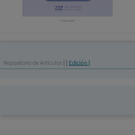
con ejercicio profesional. La información técnica de los
fármacos se facilita a título meramente informativo,
siendo responsabilidad de los profesionales
PUBLICIDAD
facultados prescribir medicamentos y decidir, en cada
caso concreto, el tratamiento más adecuado a las
necesidades del paciente.
Repositorio de Artículos
|
|
Edición |