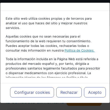
Bienvenid@ a psiquiatria.com
Este sitio web utiliza cookies propias y de terceros para
analizar el uso que haces del sitio y mejorar nuestros
Escribe tu Email
servicios.
Aquellas cookies que no sean necesarias para el
funcionamiento de la web requieren tu consentimiento.
Accede o regístrate con tu email.
Puedes aceptar todas las cookies, rechazarlas todas o
consultar más información en nuestra
Política de Cookies.
PUBLICIDAD
Toda la información incluida en la Página Web está referida a
productos del mercado español y, por tanto, dirigida a
Cancelar
profesionales sanitarios legalmente facultados para prescribir
o dispensar medicamentos con ejercicio profesional. La
información técnica de los fármacos se facilita a título
meramente informativo, siendo responsabilidad de los
profesionales facultados prescribir medicamentos y decidir, en
Actualidad y Artículos
|
Trastornos de
cada caso concreto, el tratamiento más adecuado a las
Configurar cookies
Rechazar
Acepto
necesidades del paciente.
Seguir
la conducta alimentaria
98