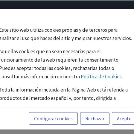
Psicología
Neurociencia
Bienestar
Congreso
Cursos
Este sitio web utiliza cookies propias y de terceros para
analizar el uso que haces del sitio y mejorar nuestros servicios.
Aquellas cookies que no sean necesarias para el
funcionamiento de la web requieren tu consentimiento.
Puedes aceptar todas las cookies, rechazarlas todas o
consultar más información en nuestra
Política de Cookies.
Toda la información incluida en la Página Web está referida a
productos del mercado español y, por tanto, dirigida a
profesionales sanitarios legalmente facultados para
prescribir o dispensar medicamentos con ejercicio
PUBLICIDAD
Configurar cookies
Rechazar
Acepto
profesional. La información técnica de los fármacos se facilita
a título meramente informativo, siendo responsabilidad de