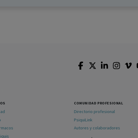
SOS
COMUNIDAD PROFESIONAL
dad
Directorio profesional
o
PsiquiLink
ármacos
Autores y colaboradores
iquis