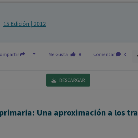
los profesionales facultados prescribir medicamentos y
decidir, en cada caso concreto, el tratamiento más adecuado
m
|
15 Edición | 2012
a las necesidades del paciente.
ompartir
Me Gusta
Comentar
0
0
DESCARGAR
primaria: Una aproximación a los tra