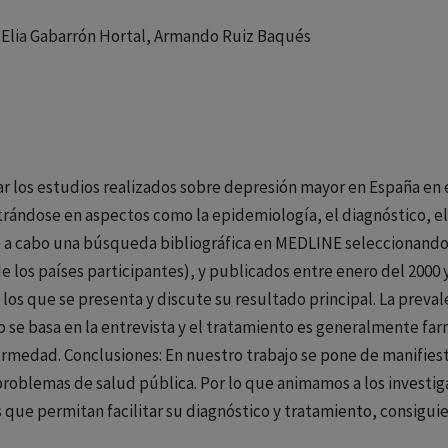
 Elia Gabarrón Hortal, Armando Ruiz Baqués
sar los estudios realizados sobre depresión mayor en España en 
ntrándose en aspectos como la epidemiología, el diagnóstico, e
 a cabo una búsqueda bibliográfica en MEDLINE seleccionando a
e los países participantes), y publicados entre enero del 2000 
 los que se presenta y discute su resultado principal. La preva
co se basa en la entrevista y el tratamiento es generalmente far
fermedad. Conclusiones: En nuestro trabajo se pone de manifiest
roblemas de salud pública. Por lo que animamos a los investig
que permitan facilitar su diagnóstico y tratamiento, consiguien