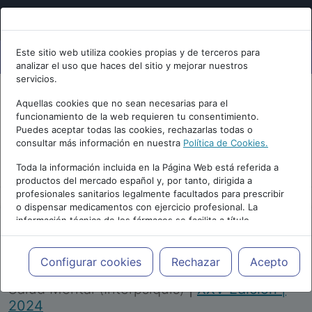
Este sitio web utiliza cookies propias y de terceros para
analizar el uso que haces del sitio y mejorar nuestros
servicios.
Aquellas cookies que no sean necesarias para el
funcionamiento de la web requieren tu consentimiento.
Puedes aceptar todas las cookies, rechazarlas todas o
consultar más información en nuestra
Política de Cookies.
PUBLICIDAD
Toda la información incluida en la Página Web está referida a
productos del mercado español y, por tanto, dirigida a
profesionales sanitarios legalmente facultados para prescribir
o dispensar medicamentos con ejercicio profesional. La
información técnica de los fármacos se facilita a título
meramente informativo, siendo responsabilidad de los
profesionales facultados prescribir medicamentos y decidir, en
Repositorio de Artículos
|
Congreso Virtual
cada caso concreto, el tratamiento más adecuado a las
Configurar cookies
Rechazar
Acepto
Internacional de Psiquiatría, Psicología y
necesidades del paciente.
Salud Mental (Interpsiquis)
|
XXV Edición |
2024