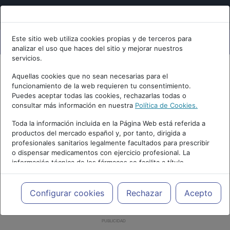
Este sitio web utiliza cookies propias y de terceros para
analizar el uso que haces del sitio y mejorar nuestros
servicios.
Aquellas cookies que no sean necesarias para el
funcionamiento de la web requieren tu consentimiento.
Puedes aceptar todas las cookies, rechazarlas todas o
consultar más información en nuestra
Política de Cookies.
Toda la información incluida en la Página Web está referida a
productos del mercado español y, por tanto, dirigida a
profesionales sanitarios legalmente facultados para prescribir
o dispensar medicamentos con ejercicio profesional. La
información técnica de los fármacos se facilita a título
meramente informativo, siendo responsabilidad de los
profesionales facultados prescribir medicamentos y decidir, en
cada caso concreto, el tratamiento más adecuado a las
Configurar cookies
Rechazar
Acepto
necesidades del paciente.
PUBLICIDAD