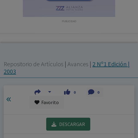
con ejercicio profesional. La información técnica de los
fármacos se facilita a título meramente informativo,
siendo responsabilidad de los profesionales
PUBLICIDAD
facultados prescribir medicamentos y decidir, en cada
caso concreto, el tratamiento más adecuado a las
necesidades del paciente.
Repositorio de Artículos
|
Avances
|
2 Nº1 Edición |
2003
0
0
Favorito
DESCARGAR