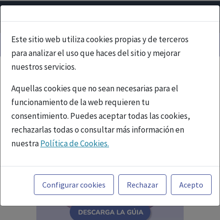
Este sitio web utiliza cookies propias y de terceros
para analizar el uso que haces del sitio y mejorar
nuestros servicios.
Aquellas cookies que no sean necesarias para el
funcionamiento de la web requieren tu
consentimiento. Puedes aceptar todas las cookies,
rechazarlas todas o consultar más información en
nuestra
Política de Cookies.
Toda la información incluida en la Página Web está
referida a productos del mercado español y, por
Configurar cookies
Rechazar
Acepto
tanto, dirigida a profesionales sanitarios legalmente
facultados para prescribir o dispensar medicamentos