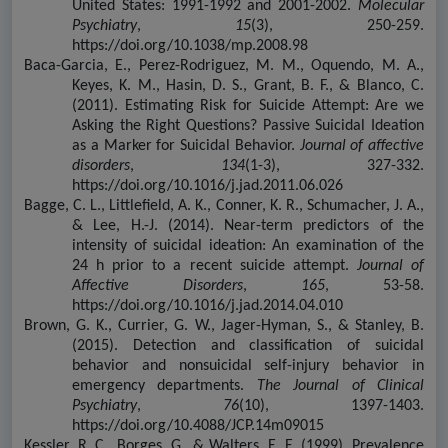
United States: 1991-1992 and 2001-2002.
Molecular
Psychiatry
,
15
(3), 250-259.
https://doi.org/10.1038/mp.2008.98
Baca-Garcia, E., Perez-Rodriguez, M. M., Oquendo, M. A.,
Keyes, K. M., Hasin, D. S., Grant, B. F., & Blanco, C.
(2011).
Estimating Risk for Suicide Attempt: Are we
Asking the Right Questions? Passive Suicidal Ideation
as a Marker for Suicidal Behavior.
Journal of affective
disorders
,
134
(1-3), 327-332.
https://doi.org/10.1016/j.jad.2011.06.026
Bagge, C. L., Littlefield, A. K., Conner, K. R., Schumacher, J. A.,
& Lee, H.-J. (2014). Near-term predictors of the
intensity of suicidal ideation: An examination of the
24 h prior to a recent suicide attempt.
Journal of
Affective Disorders
,
165
, 53-58.
https://doi.org/10.1016/j.jad.2014.04.010
Brown, G. K., Currier, G. W., Jager-Hyman, S., & Stanley, B.
(2015). Detection and classification of suicidal
behavior and nonsuicidal self-injury behavior in
emergency departments.
The Journal of Clinical
Psychiatry
,
76
(10), 1397-1403.
https://doi.org/10.4088/JCP.14m09015
Kessler, R. C., Borges, G., & Walters, E. E. (1999). Prevalence