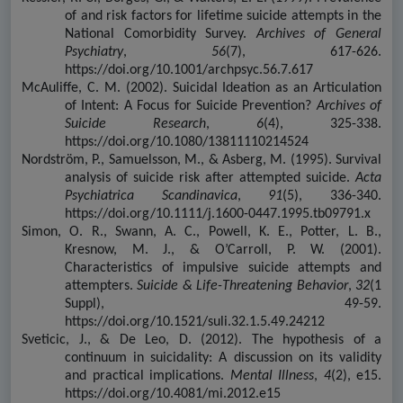
of and risk factors for lifetime suicide attempts in the
National Comorbidity Survey.
Archives of General
Psychiatry
,
56
(7), 617-626.
https://doi.org/10.1001/archpsyc.56.7.617
McAuliffe, C. M. (2002). Suicidal Ideation as an Articulation
of Intent: A Focus for Suicide Prevention?
Archives of
Suicide Research
,
6
(4), 325-338.
https://doi.org/10.1080/13811110214524
Nordström, P., Samuelsson, M., & Asberg, M. (1995). Survival
analysis of suicide risk after attempted suicide.
Acta
Psychiatrica Scandinavica
,
91
(5), 336-340.
https://doi.org/10.1111/j.1600-0447.1995.tb09791.x
Simon, O. R., Swann, A. C., Powell, K. E., Potter, L. B.,
Kresnow, M. J., & O’Carroll, P. W. (2001).
Characteristics of impulsive suicide attempts and
attempters.
Suicide & Life-Threatening Behavior
,
32
(1
Suppl), 49-59.
https://doi.org/10.1521/suli.32.1.5.49.24212
Sveticic, J., & De Leo, D. (2012).
The hypothesis of a
continuum in suicidality: A discussion on its validity
and practical implications.
Mental Illness
,
4
(2), e15.
https://doi.org/10.4081/mi.2012.e15