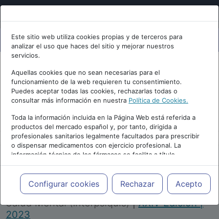
Este sitio web utiliza cookies propias y de terceros para
analizar el uso que haces del sitio y mejorar nuestros
servicios.
Aquellas cookies que no sean necesarias para el
funcionamiento de la web requieren tu consentimiento.
Puedes aceptar todas las cookies, rechazarlas todas o
consultar más información en nuestra
Política de Cookies.
PUBLICIDAD
Toda la información incluida en la Página Web está referida a
productos del mercado español y, por tanto, dirigida a
profesionales sanitarios legalmente facultados para prescribir
o dispensar medicamentos con ejercicio profesional. La
información técnica de los fármacos se facilita a título
meramente informativo, siendo responsabilidad de los
profesionales facultados prescribir medicamentos y decidir, en
Repositorio de Artículos
|
Congreso Virtual
cada caso concreto, el tratamiento más adecuado a las
Configurar cookies
Rechazar
Acepto
Internacional de Psiquiatría, Psicología y
necesidades del paciente.
Salud Mental (Interpsiquis)
|
XXIV Edición |
2023