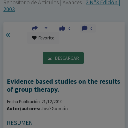
con ejercicio profesional. La información técnica de los
Repositorio de Artículos
|
Avances
|
2 Nº3 Edición |
fármacos se facilita a título meramente informativo,
2003
siendo responsabilidad de los profesionales
facultados prescribir medicamentos y decidir, en cada
0
0
caso concreto, el tratamiento más adecuado a las
Favorito
necesidades del paciente.
DESCARGAR
Evidence based studies on the results
of group therapy.
Fecha Publicación: 21/12/2010
Autor/autores:
José Guimón
RESUMEN