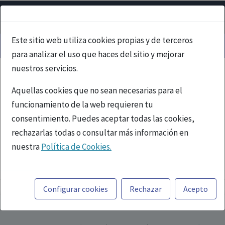
Este sitio web utiliza cookies propias y de terceros
para analizar el uso que haces del sitio y mejorar
nuestros servicios.
Aquellas cookies que no sean necesarias para el
funcionamiento de la web requieren tu
consentimiento. Puedes aceptar todas las cookies,
rechazarlas todas o consultar más información en
nuestra
Política de Cookies.
PUBLICIDAD
Toda la información incluida en la Página Web está
referida a productos del mercado español y, por
Configurar cookies
Rechazar
Acepto
tanto, dirigida a profesionales sanitarios legalmente
facultados para prescribir o dispensar medicamentos