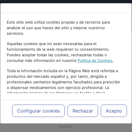
Este sitio web utiliza cookies propias y de terceros para
analizar el uso que haces del sitio y mejorar nuestros
servicios.
Aquellas cookies que no sean necesarias para el
funcionamiento de la web requieren tu consentimiento.
Puedes aceptar todas las cookies, rechazarlas todas o
consultar más información en nuestra
Política de Cookies.
Toda la información incluida en la Página Web está referida a
productos del mercado español y, por tanto, dirigida a
profesionales sanitarios legalmente facultados para prescribir
o dispensar medicamentos con ejercicio profesional. La
información técnica de los fármacos se facilita a título
meramente informativo, siendo responsabilidad de los
profesionales facultados prescribir medicamentos y decidir, en
cada caso concreto, el tratamiento más adecuado a las
Configurar cookies
Rechazar
Acepto
necesidades del paciente.
PUBLICIDAD