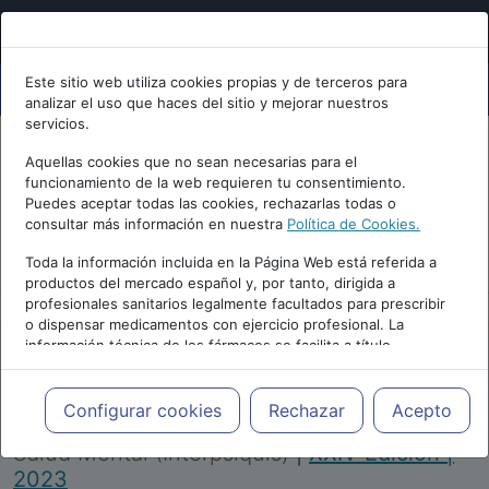
Este sitio web utiliza cookies propias y de terceros para
analizar el uso que haces del sitio y mejorar nuestros
servicios.
Aquellas cookies que no sean necesarias para el
funcionamiento de la web requieren tu consentimiento.
Puedes aceptar todas las cookies, rechazarlas todas o
consultar más información en nuestra
Política de Cookies.
PUBLICIDAD
Toda la información incluida en la Página Web está referida a
productos del mercado español y, por tanto, dirigida a
profesionales sanitarios legalmente facultados para prescribir
o dispensar medicamentos con ejercicio profesional. La
información técnica de los fármacos se facilita a título
meramente informativo, siendo responsabilidad de los
profesionales facultados prescribir medicamentos y decidir, en
Repositorio de Artículos
|
Congreso Virtual
cada caso concreto, el tratamiento más adecuado a las
Configurar cookies
Rechazar
Acepto
Internacional de Psiquiatría, Psicología y
necesidades del paciente.
Salud Mental (Interpsiquis)
|
XXIV Edición |
2023