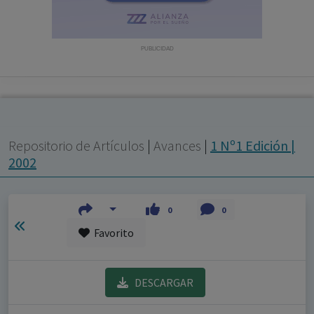
con ejercicio profesional. La información técnica de los
fármacos se facilita a título meramente informativo,
siendo responsabilidad de los profesionales
PUBLICIDAD
facultados prescribir medicamentos y decidir, en cada
caso concreto, el tratamiento más adecuado a las
necesidades del paciente.
Repositorio de Artículos
|
Avances
|
1 Nº1 Edición |
2002
0
0
Favorito
DESCARGAR