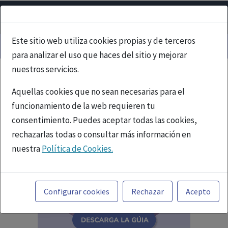
Este sitio web utiliza cookies propias y de terceros
para analizar el uso que haces del sitio y mejorar
nuestros servicios.
Aquellas cookies que no sean necesarias para el
funcionamiento de la web requieren tu
consentimiento. Puedes aceptar todas las cookies,
rechazarlas todas o consultar más información en
nuestra
Política de Cookies.
Toda la información incluida en la Página Web está
referida a productos del mercado español y, por
Configurar cookies
Rechazar
Acepto
tanto, dirigida a profesionales sanitarios legalmente
facultados para prescribir o dispensar medicamentos