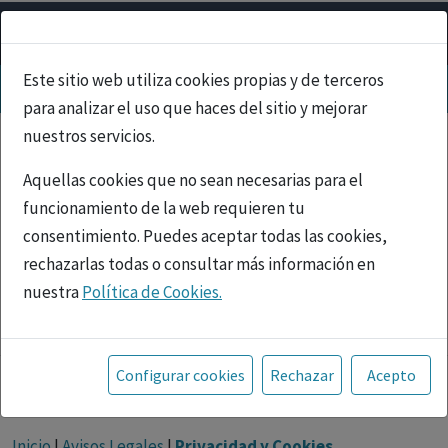
Este sitio web utiliza cookies propias y de terceros
para analizar el uso que haces del sitio y mejorar
nuestros servicios.
Aquellas cookies que no sean necesarias para el
funcionamiento de la web requieren tu
consentimiento. Puedes aceptar todas las cookies,
rechazarlas todas o consultar más información en
nuestra
Política de Cookies.
PUBLICIDAD
Toda la información incluida en la Página Web está
referida a productos del mercado español y, por
Configurar cookies
Rechazar
Acepto
tanto, dirigida a profesionales sanitarios legalmente
facultados para prescribir o dispensar medicamentos
Inicio
|
Avisos Legales
|
Privacidad y Cookies