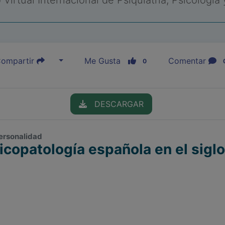
Virtual Internacional de Psiquiatría, Psicología
ompartir
Me Gusta
Comentar
0
DESCARGAR
 personalidad
icopatología española en el sigl