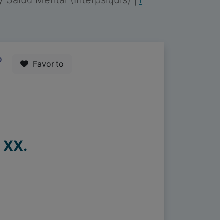
 y Salud Mental (Interpsiquis)
|
I
0
Favorito
o XX.