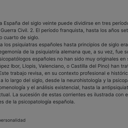
la España del siglo veinte puede dividirse en tres perío
a Guerra Civil. 2. El período franquista, hasta los años se
 cuarto de siglo.
n a los psiquiatras españoles hasta principios de siglo 
egemonía de la psiquiatría alemana que, a su vez, fue s
psicopatólogos españoles no han sido muy originales en 
pez Ibor, Llopis, Valenciano, o Castilla del Pino) han t
te trabajo revisa, en su contexto profesional e histórico
a lo largo del siglo, desde la neurohistología y la psico
menología y el análisis existencial, hasta la antipsiquiatr
actual. La sucesión de estas corrientes es ilustrada con
es de la psicopatología española.
 personalidad