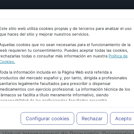
tría
Psicología
Neurociencia
Bienestar
Congreso
Este sitio web utiliza cookies propias y de terceros para analizar el uso
que haces del sitio y mejorar nuestros servicios.
Aquellas cookies que no sean necesarias para el funcionamiento de la
web requieren tu consentimiento. Puedes aceptar todas las cookies,
rechazarlas todas o consultar más información en nuestra
Política de
Cookies.
Toda la información incluida en la Página Web está referida a
productos del mercado español y, por tanto, dirigida a profesionales
sanitarios legalmente facultados para prescribir o dispensar
medicamentos con ejercicio profesional. La información técnica de los
PUBLICIDAD
fármacos se facilita a título meramente informativo, siendo
responsabilidad de los profesionales facultados prescribir
medicamentos y decidir, en cada caso concreto, el tratamiento más
adecuado a las necesidades del paciente.
Configurar cookies
Rechazar
Acepto