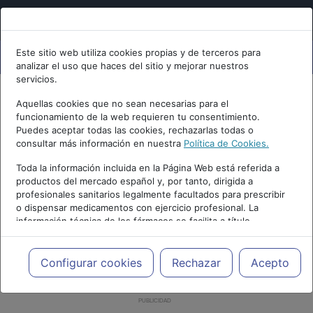
Este sitio web utiliza cookies propias y de terceros para
analizar el uso que haces del sitio y mejorar nuestros
servicios.
Aquellas cookies que no sean necesarias para el
funcionamiento de la web requieren tu consentimiento.
Puedes aceptar todas las cookies, rechazarlas todas o
consultar más información en nuestra
Política de Cookies.
Toda la información incluida en la Página Web está referida a
productos del mercado español y, por tanto, dirigida a
profesionales sanitarios legalmente facultados para prescribir
o dispensar medicamentos con ejercicio profesional. La
información técnica de los fármacos se facilita a título
meramente informativo, siendo responsabilidad de los
profesionales facultados prescribir medicamentos y decidir, en
cada caso concreto, el tratamiento más adecuado a las
Configurar cookies
Rechazar
Acepto
necesidades del paciente.
PUBLICIDAD