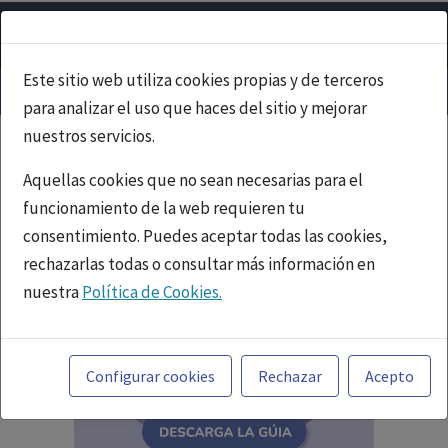
Este sitio web utiliza cookies propias y de terceros
para analizar el uso que haces del sitio y mejorar
nuestros servicios.
Aquellas cookies que no sean necesarias para el
funcionamiento de la web requieren tu
consentimiento. Puedes aceptar todas las cookies,
rechazarlas todas o consultar más información en
nuestra
Política de Cookies.
Toda la información incluida en la Página Web está
referida a productos del mercado español y, por
Configurar cookies
Rechazar
Acepto
tanto, dirigida a profesionales sanitarios legalmente
facultados para prescribir o dispensar medicamentos