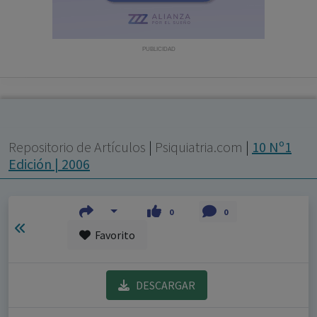
con ejercicio profesional. La información técnica de los
fármacos se facilita a título meramente informativo,
siendo responsabilidad de los profesionales
PUBLICIDAD
facultados prescribir medicamentos y decidir, en cada
caso concreto, el tratamiento más adecuado a las
necesidades del paciente.
Repositorio de Artículos
|
Psiquiatria.com
|
10 Nº1
Edición | 2006
0
0
Favorito
DESCARGAR