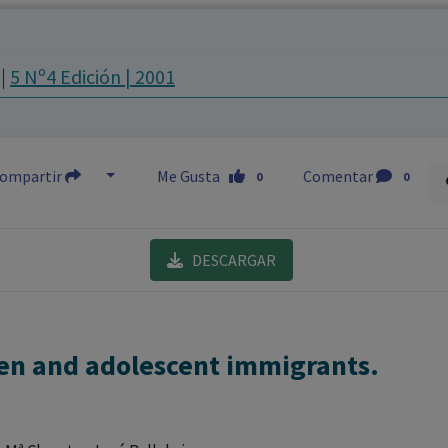
los profesionales facultados prescribir medicamentos y
decidir, en cada caso concreto, el tratamiento más adecuado
m
|
5 Nº4 Edición | 2001
a las necesidades del paciente.
ompartir
Me Gusta
Comentar
0
0
DESCARGAR
ren and adolescent immigrants.