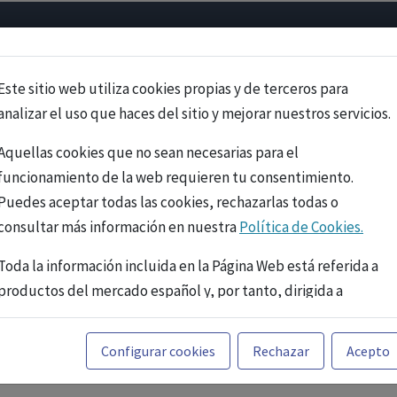
Psicología
Neurociencia
Bienestar
Congreso
Cursos
Este sitio web utiliza cookies propias y de terceros para
analizar el uso que haces del sitio y mejorar nuestros servicios.
Aquellas cookies que no sean necesarias para el
funcionamiento de la web requieren tu consentimiento.
Puedes aceptar todas las cookies, rechazarlas todas o
consultar más información en nuestra
Política de Cookies.
Toda la información incluida en la Página Web está referida a
productos del mercado español y, por tanto, dirigida a
profesionales sanitarios legalmente facultados para
prescribir o dispensar medicamentos con ejercicio
PUBLICIDAD
Configurar cookies
Rechazar
Acepto
profesional. La información técnica de los fármacos se facilita
a título meramente informativo, siendo responsabilidad de