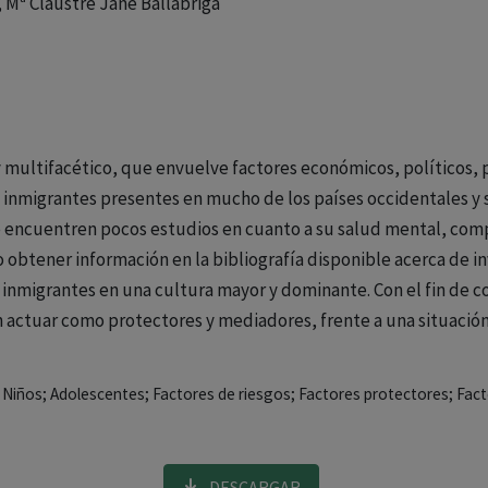
 Mª Claustre Jané Ballabriga
 multifacético, que envuelve factores económicos, políticos, ps
s inmigrantes presentes en mucho de los países occidentales y s
se encuentren pocos estudios en cuanto a su salud mental, comp
o obtener información en la bibliografía disponible acerca de in
 inmigrantes en una cultura mayor y dominante. Con el fin de co
 actuar como protectores y mediadores, frente a una situación
; Niños; Adolescentes; Factores de riesgos; Factores protectores; Fac
DESCARGAR