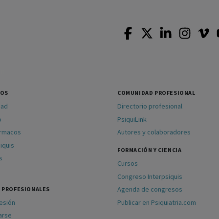
SOS
COMUNIDAD PROFESIONAL
dad
Directorio profesional
o
PsiquiLink
ármacos
Autores y colaboradores
iquis
FORMACIÓN Y CIENCIA
s
Cursos
Congreso Interpsiquis
Agenda de congresos
 PROFESIONALES
sesión
Publicar en Psiquiatria.com
arse